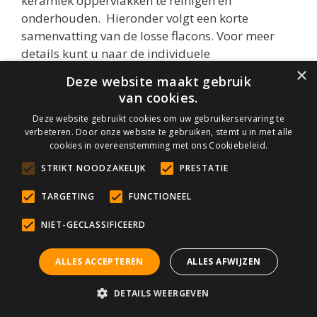
keramiek oppervlakken te reinigen en
onderhouden. Hieronder volgt een korte
samenvatting van de losse flacons. Voor meer
details kunt u naar de individuele
verkooppagina’s gaan.
×
Deze website maakt gebruik
van cookies.
Deze website gebruikt cookies om uw gebruikerservaring te
verbeteren. Door onze website te gebruiken, stemt u in met alle
cookies in overeenstemming met ons Cookiebeleid.
STRIKT NOODZAKELIJK
PRESTATIE
TARGETING
FUNCTIONEEL
NIET-GECLASSIFICEERD
ALLES ACCEPTEREN
ALLES AFWIJZEN
DETAILS WEERGEVEN
De
HMK R189 Kalk Ex
is een ontkalker die