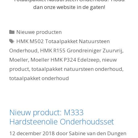
dan onze website in de gaten!
Categorieën
Nieuwe producten
Tags
HMK M502 Totaalpakket Natuursteen
Onderhoud
,
HMK R155 Grondreiniger Zuurvrij
,
Moeller
,
Moeller HMK P324 Edelzeep
,
nieuw
product
,
totaalpakket natuursteen onderhoud
,
totaalpakket onderhoud
Nieuw product: M333
Hardsteenolie Onderhoudsset
12 december 2018
door
Sabine van den Dungen