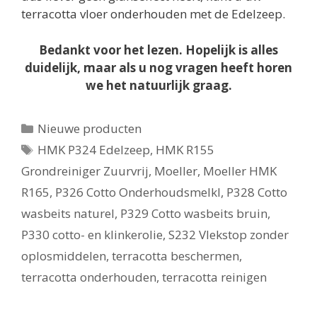
terracotta vloer onderhouden met de Edelzeep.
Bedankt voor het lezen. Hopelijk is alles
duidelijk, maar als u nog vragen heeft horen
we het natuurlijk graag.
Categorieën
Nieuwe producten
Tags
HMK P324 Edelzeep
,
HMK R155
Grondreiniger Zuurvrij
,
Moeller
,
Moeller HMK
R165
,
P326 Cotto Onderhoudsmelkl
,
P328 Cotto
wasbeits naturel
,
P329 Cotto wasbeits bruin
,
P330 cotto- en klinkerolie
,
S232 Vlekstop zonder
oplosmiddelen
,
terracotta beschermen
,
terracotta onderhouden
,
terracotta reinigen