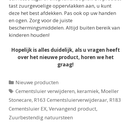
tast zuurgevoelige oppervlakken aan, u kunt
deze het best afdekken. Pas ook op uw handen
en ogen. Zorg voor de juiste
beschermingsmiddelen. Altijd buiten bereik van
kinderen houden!
Hopelijk is alles duidelijk, als u vragen heeft
over het nieuwe product, horen we het
graag!
Categorieën
Nieuwe producten
Tags
Cementsluier verwijderen
,
keramiek
,
Moeller
Stonecare
,
R163 Cementsluierverwijderaar
,
R183
Cementsluier EX
,
Vervangend product
,
Zuurbestendig natuursteen