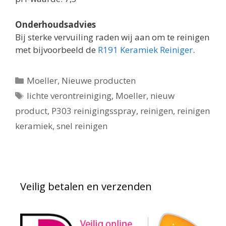
Onderhoudsadvies
Bij sterke vervuiling raden wij aan om te reinigen
met bijvoorbeeld de
R191 Keramiek Reiniger
.
Categorieën
Moeller
,
Nieuwe producten
Tags
lichte verontreiniging
,
Moeller
,
nieuw
product
,
P303 reinigingsspray
,
reinigen
,
reinigen
keramiek
,
snel reinigen
Veilig betalen en verzenden