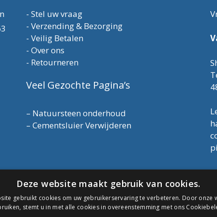
en
-
Stel uw vraag
V
-
Verzending & Bezorging
63
-
Veilig Betalen
V
-
Over ons
-
Retourneren
S
T
Veel Gezochte Pagina’s
4
L
–
Natuursteen onderhoud
h
–
Cementsluier Verwijderen
c
p
T
Deze website maakt gebruik van cookies.
E
K
ite gebruikt cookies om uw gebruikerservaring te verbeteren. Door onze w
A
ruiken, stemt u in met alle cookies in overeenstemming met ons Cookiebel