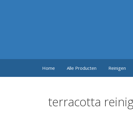
Ga
naar
de
inhoud
Home
Alle Producten
Reinigen
terracotta reini