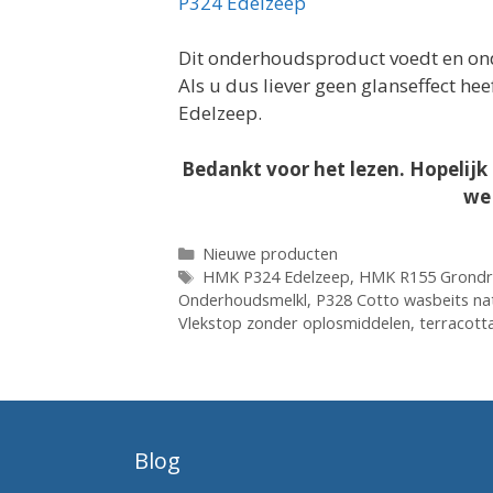
P324 Edelzeep
Dit onderhoudsproduct voedt en ond
Als u dus liever geen glanseffect he
Edelzeep.
Bedankt voor het lezen. Hopelijk 
we 
Categorieën
Nieuwe producten
Tags
HMK P324 Edelzeep
,
HMK R155 Grondrei
Onderhoudsmelkl
,
P328 Cotto wasbeits na
Vlekstop zonder oplosmiddelen
,
terracott
Blog