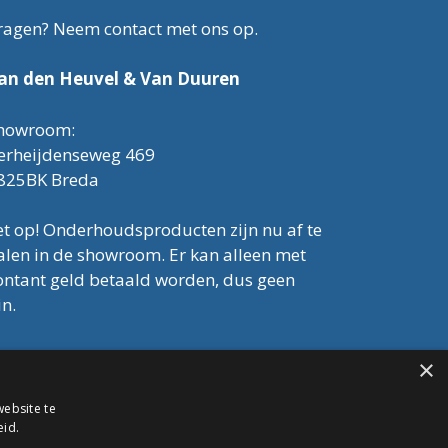
ragen? Neem contact met ons op.
an den Heuvel & Van Duuren
howroom:
erheijdenseweg 469
825BK Breda
et op! Onderhoudsproducten zijn nu af te
alen in de showroom. Er kan alleen met
ontant geld betaald worden, dus geen
in.
el: 076-3030554
×
mail: info@onderhoudshop.nl
VK: 59667419
ebsite te
lgemene Voorwaarden
eid.