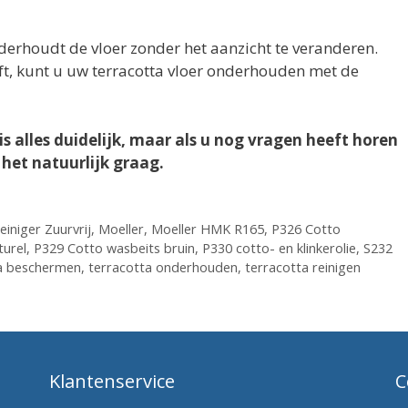
erhoudt de vloer zonder het aanzicht te veranderen.
eft, kunt u uw terracotta vloer onderhouden met de
is alles duidelijk, maar als u nog vragen heeft horen
het natuurlijk graag.
niger Zuurvrij
,
Moeller
,
Moeller HMK R165
,
P326 Cotto
turel
,
P329 Cotto wasbeits bruin
,
P330 cotto- en klinkerolie
,
S232
a beschermen
,
terracotta onderhouden
,
terracotta reinigen
Klantenservice
C