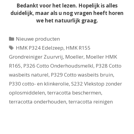
Bedankt voor het lezen. Hopelijk is alles
duidelijk, maar als u nog vragen heeft horen
we het natuurlijk graag.
Categorieën
Nieuwe producten
Tags
HMK P324 Edelzeep
,
HMK R155
Grondreiniger Zuurvrij
,
Moeller
,
Moeller HMK
R165
,
P326 Cotto Onderhoudsmelkl
,
P328 Cotto
wasbeits naturel
,
P329 Cotto wasbeits bruin
,
P330 cotto- en klinkerolie
,
S232 Vlekstop zonder
oplosmiddelen
,
terracotta beschermen
,
terracotta onderhouden
,
terracotta reinigen