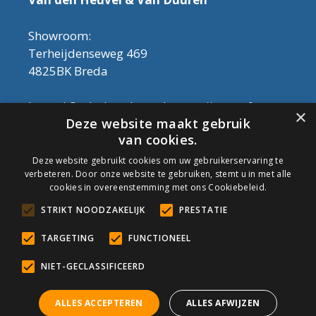
Showroom:
Terheijdenseweg 469
4825BK Breda
Let op! Onderhoudsproducten zijn nu af te
×
Deze website maakt gebruik
halen in de showroom. Er kan alleen met
van cookies.
contant geld betaald worden, dus geen pin.
Deze website gebruikt cookies om uw gebruikerservaring te
verbeteren. Door onze website te gebruiken, stemt u in met alle
Tel: 076-3030554
cookies in overeenstemming met ons Cookiebeleid.
Email: info@onderhoudshop.nl
STRIKT NOODZAKELIJK
PRESTATIE
KVK: 59667419
Algemene Voorwaarden
TARGETING
FUNCTIONEEL
Copyright © 2019 Onderhoud Shop
NIET-GECLASSIFICEERD
ALLES ACCEPTEREN
ALLES AFWIJZEN