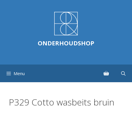
Ga
naar
de
inhoud
ONDERHOUDSHOP
Menu
P329 Cotto wasbeits bruin