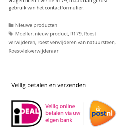
vragen heeft over de R179, maak dan gerust
gebruik van het contactformulier.
Categorieën
Nieuwe producten
Tags
Moeller
,
nieuw product
,
R179
,
Roest
verwijderen
,
roest verwijderen van natuursteen
,
Roestvlekverwijderaar
Veilig betalen en verzenden