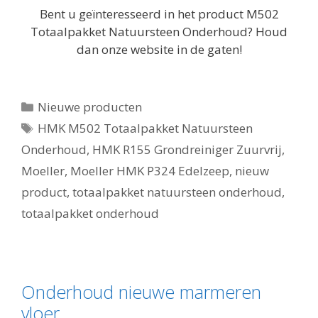
Bent u geïnteresseerd in het product M502
Totaalpakket Natuursteen Onderhoud? Houd
dan onze website in de gaten!
Categorieën
Nieuwe producten
Tags
HMK M502 Totaalpakket Natuursteen
Onderhoud
,
HMK R155 Grondreiniger Zuurvrij
,
Moeller
,
Moeller HMK P324 Edelzeep
,
nieuw
product
,
totaalpakket natuursteen onderhoud
,
totaalpakket onderhoud
Onderhoud nieuwe marmeren
vloer