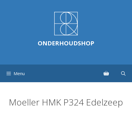
Ga
naar
de
inhoud
ONDERHOUDSHOP
Menu
Moeller HMK P324 Edelzeep