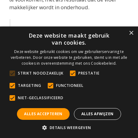
makkelijker wordt in onderhoud.
Tip!
×
Deze website maakt gebruik
van cookies.
Mocht u geïnteresseerd zijn in
Deze website gebruikt cookies om uw gebruikerservaring te
impregneringen met een extra effect,
verbeteren. Door onze website te gebruiken, stemt u in met alle
lees dan de volgende blog eens door:
cookies in overeenstemming met ons Cookiebeleid.
“Wat betekent impregneren?”
STRIKT NOODZAKELIJK
PRESTATIE
TARGETING
FUNCTIONEEL
Omdat het een nieuwe vloer betreft adviseer ik
NIET-GECLASSIFICEERD
om kleurloze impregneringen of verzegelingen te
gebruiken. U heeft uw marmeren vloer natuurlijk
ALLES ACCEPTEREN
ALLES AFWIJZEN
gekozen om de kleur en structuur en heeft
waarschijnlijk het liefst, dat deze niet worden
DETAILS WEERGEVEN
veranderd door een bescherming. Het beste voor