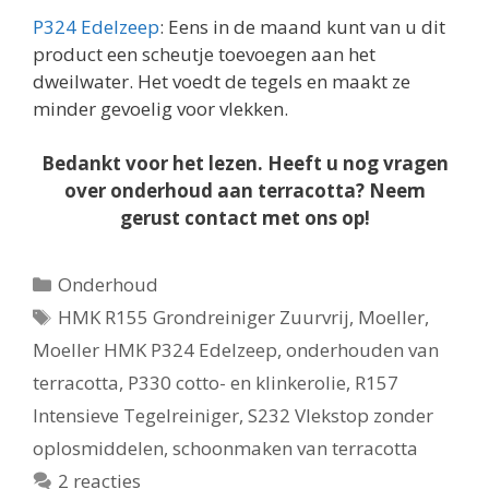
P324 Edelzeep
: Eens in de maand kunt van u dit
product een scheutje toevoegen aan het
dweilwater. Het voedt de tegels en maakt ze
minder gevoelig voor vlekken.
Bedankt voor het lezen. Heeft u nog vragen
over onderhoud aan terracotta? Neem
gerust contact met ons op!
Categorieën
Onderhoud
Tags
HMK R155 Grondreiniger Zuurvrij
,
Moeller
,
Moeller HMK P324 Edelzeep
,
onderhouden van
terracotta
,
P330 cotto- en klinkerolie
,
R157
Intensieve Tegelreiniger
,
S232 Vlekstop zonder
oplosmiddelen
,
schoonmaken van terracotta
2 reacties