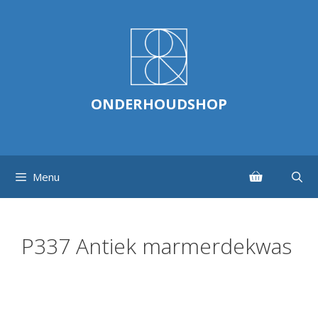
Ga
naar
de
inhoud
ONDERHOUDSHOP
Menu
P337 Antiek marmerdekwas