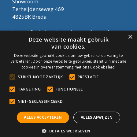
Showroom:
Terheijdenseweg 469
4825BK Breda
Let op! Onderhoudsproducten zijn nu af te
×
Deze website maakt gebruik
halen in de showroom. Er kan alleen met
van cookies.
contant geld betaald worden, dus geen pin.
Deze website gebruikt cookies om uw gebruikerservaring te
verbeteren. Door onze website te gebruiken, stemt u in met alle
Tel: 076-3030554
cookies in overeenstemming met ons Cookiebeleid.
Email: info@onderhoudshop.nl
STRIKT NOODZAKELIJK
PRESTATIE
KVK: 59667419
Algemene Voorwaarden
TARGETING
FUNCTIONEEL
Copyright © 2019 Onderhoud Shop
NIET-GECLASSIFICEERD
ALLES ACCEPTEREN
ALLES AFWIJZEN
© Onderhoudshop.nl - Onderdeel van: Van den Heuvel & Van
DETAILS WEERGEVEN
Duuren