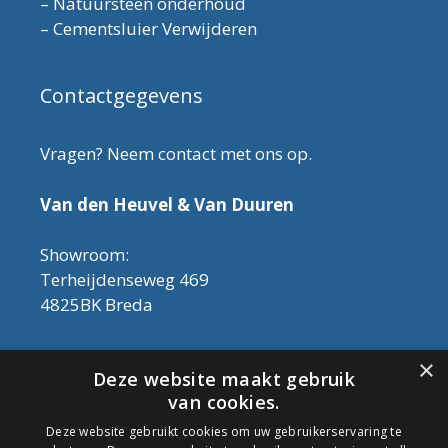
–
Natuursteen onderhoud
–
Cementsluier Verwijderen
Contactgegevens
Vragen? Neem contact met ons op.
Van den Heuvel & Van Duuren
Showroom:
Terheijdenseweg 469
4825BK Breda
Let op! Onderhoudsproducten zijn nu af te
×
Deze website maakt gebruik
halen in de showroom. Er kan alleen met
van cookies.
contant geld betaald worden, dus geen pin.
Deze website gebruikt cookies om uw gebruikerservaring te