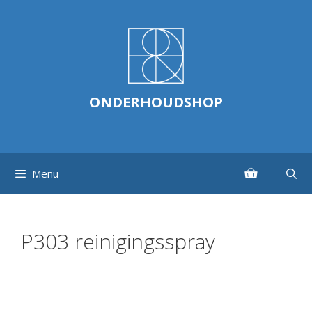
Ga
naar
de
inhoud
ONDERHOUDSHOP
Menu
P303 reinigingsspray