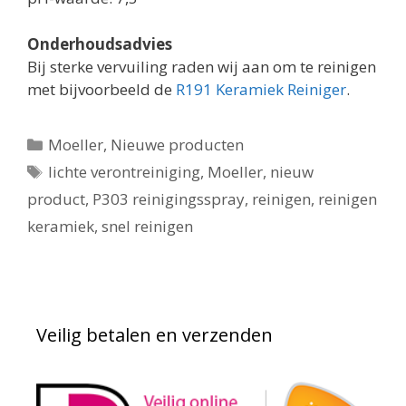
Onderhoudsadvies
Bij sterke vervuiling raden wij aan om te reinigen
met bijvoorbeeld de
R191 Keramiek Reiniger
.
Categorieën
Moeller
,
Nieuwe producten
Tags
lichte verontreiniging
,
Moeller
,
nieuw
product
,
P303 reinigingsspray
,
reinigen
,
reinigen
keramiek
,
snel reinigen
Veilig betalen en verzenden