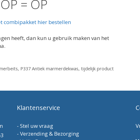
OP = OP
t combipakket hier bestellen
ragen heeft, dan kun u gebruik maken van het
na.
merbeits
,
P337 Antiek marmerdekwas
,
tijdelijk product
Klantenservice
C
en
-
Stel uw vraag
V
-
Verzending & Bezorging
63