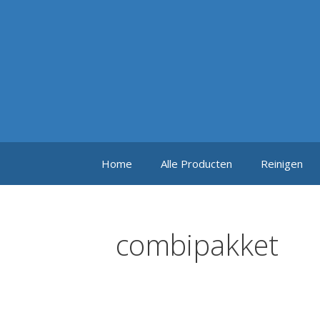
Ga
naar
de
inhoud
Home
Alle Producten
Reinigen
combipakket