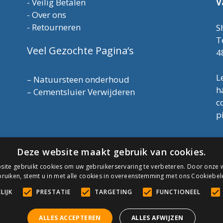
-
Veilig Betalen
V
-
Over ons
-
Retourneren
S
T
Veel Gezochte Pagina’s
4
L
–
Natuursteen onderhoud
h
–
Cementsluier Verwijderen
c
p
T
Deze website maakt gebruik van cookies.
E
K
ite gebruikt cookies om uw gebruikerservaring te verbeteren. Door onze w
A
ruiken, stemt u in met alle cookies in overeenstemming met ons Cookiebel
LIJK
PRESTATIE
TARGETING
FUNCTIONEEL
C
ALLES ACCEPTEREN
ALLES AFWIJZEN