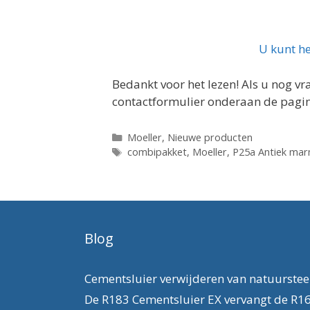
U kunt he
Bedankt voor het lezen! Als u nog v
contactformulier onderaan de pagi
Categorieën
Moeller
,
Nieuwe producten
Tags
combipakket
,
Moeller
,
P25a Antiek mar
Blog
Cementsluier verwijderen van natuurste
De R183 Cementsluier EX vervangt de R1