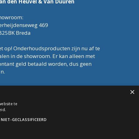
an den Heuvel & Van Duuren
howroom:
erheijdenseweg 469
825BK Breda
et op! Onderhoudsproducten zijn nu af te
alen in de showroom. Er kan alleen met
ontant geld betaald worden, dus geen
in.
el: 076-3030554
×
mail: info@onderhoudshop.nl
VK: 59667419
ebsite te
lgemene Voorwaarden
eid.
NIET-GECLASSIFICEERD
opyright © 2019 Onderhoud Shop