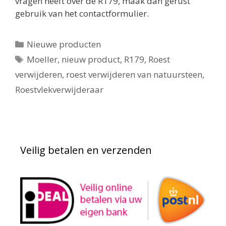
vragen heeft over de R179, maak dan gerust
gebruik van het contactformulier.
Categorieën
Nieuwe producten
Tags
Moeller
,
nieuw product
,
R179
,
Roest
verwijderen
,
roest verwijderen van natuursteen
,
Roestvlekverwijderaar
Veilig betalen en verzenden