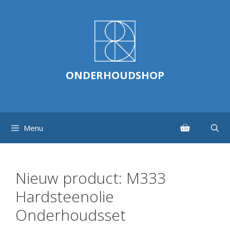
Ga
naar
de
inhoud
ONDERHOUDSHOP
Menu
Nieuw product: M333
Hardsteenolie
Onderhoudsset