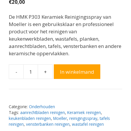
€
20,00
De HMK P303 Keramiek Reinigingsspray van
Moeller is een gebruiksklaar en professioneel
product voor het reinigen van
keukenwerkbladen, wastafels, planken,
aanrechtbladen, tafels, vensterbanken en andere
keramische oppervlakken.
-
+
In winkelmand
Moeller
HMK
P303
Keramiek
Reinigingsspray
Categorie:
Onderhouden
aantal
Tags:
aanrechtbladen reinigen
,
Keramiek reinigen
,
keukenbladen reinigen
,
Moeller
,
reinigingsspray
,
tafels
reinigen
,
vensterbanken reinigen
,
wastafel reinigen