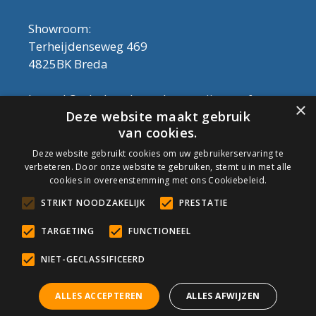
Showroom:
Terheijdenseweg 469
4825BK Breda
Let op! Onderhoudsproducten zijn nu af te
×
Deze website maakt gebruik
halen in de showroom. Er kan alleen met
van cookies.
contant geld betaald worden, dus geen pin.
Deze website gebruikt cookies om uw gebruikerservaring te
verbeteren. Door onze website te gebruiken, stemt u in met alle
Tel: 076-3030554
cookies in overeenstemming met ons Cookiebeleid.
Email: info@onderhoudshop.nl
STRIKT NOODZAKELIJK
PRESTATIE
KVK: 59667419
Algemene Voorwaarden
TARGETING
FUNCTIONEEL
Copyright © 2019 Onderhoud Shop
NIET-GECLASSIFICEERD
ALLES ACCEPTEREN
ALLES AFWIJZEN
© Onderhoudshop.nl - Onderdeel van: Van den Heuvel & Van