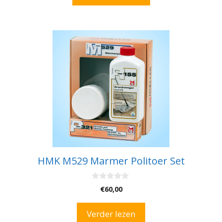
HMK M529 Marmer Politoer Set
0
€
60,00
v
a
n
Verder lezen
5