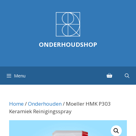
Ga
naar
de
inhoud
ONDERHOUDSHOP
Menu
Home
/
Onderhouden
/ Moeller HMK P303
Keramiek Reinigingsspray