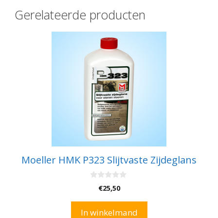
Gerelateerde producten
Moeller HMK P323 Slijtvaste Zijdeglans
0
€
25,50
v
a
n
In winkelmand
5