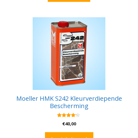
Moeller HMK S242 Kleurverdiepende
Bescherming
4.00
€
40,00
van 5