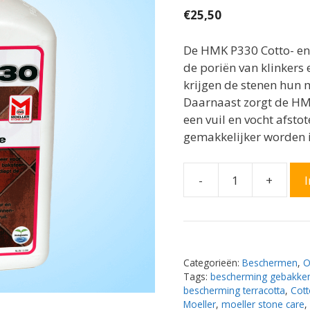
€
25,50
De HMK P330 Cotto- en K
de poriën van klinkers 
krijgen de stenen hun 
Daarnaast zorgt de HMK
een vuil en vocht afst
gemakkelijker worden 
-
+
Moeller
HMK
P330
Cotto-
en
Categorieën:
Beschermen
,
O
Klinkerolie
Tags:
bescherming gebakken
aantal
bescherming terracotta
,
Cott
Moeller
,
moeller stone care
,