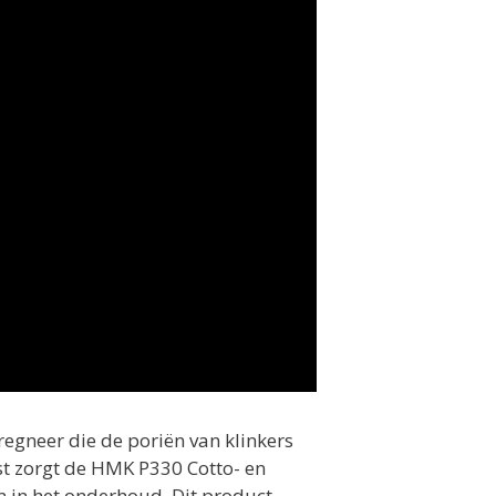
regneer die de poriën van klinkers
st zorgt de HMK P330 Cotto- en
n in het onderhoud. Dit product