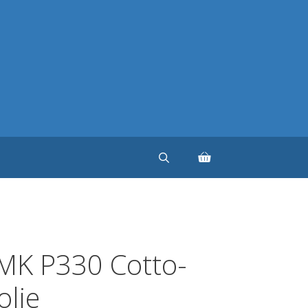
MK P330 Cotto-
olie