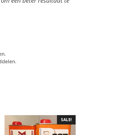
m een beter resultaat te
en.
ddelen.
SALE!