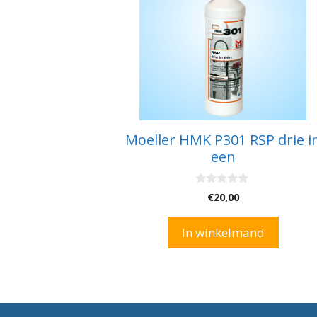
Moeller HMK P301 RSP drie i
een
0
€
20,00
v
a
n
In winkelmand
5