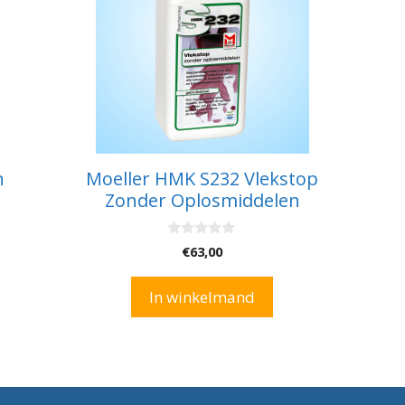
n
Moeller HMK S232 Vlekstop
Zonder Oplosmiddelen
0
€
63,00
v
a
n
In winkelmand
5