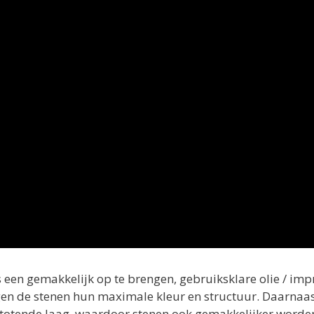
 een gemakkelijk op te brengen, gebruiksklare olie / imp
jgen de stenen hun maximale kleur en structuur. Daarnaa
afstotende laag, waardoor stenen ook gemakkelijker worde