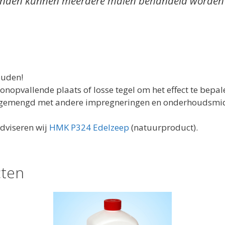
onden kunnen meerdere malen behandeld worden o
ouden!
onopvallende plaats of losse tegel om het effect te bepal
n gemengd met andere impregneringen en onderhoudsmi
dviseren wij
HMK P324 Edelzeep
(natuurproduct).
cten