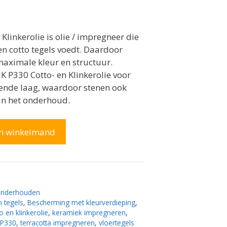
linkerolie is olie / impregneer die
en cotto tegels voedt. Daardoor
maximale kleur en structuur.
 P330 Cotto- en Klinkerolie voor
otende laag, waardoor stenen ook
in het onderhoud.
In winkelmand
nderhouden
 tegels
,
Bescherming met kleurverdieping
,
o en klinkerolie
,
keramiek impregneren
,
P330
,
terracotta impregneren
,
vloertegels