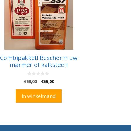
Combipakket! Bescherm uw
marmer of kalksteen
0
Oorspronkelijke
Huidige
€
60,00
€
55,00
v
prijs
prijs
a
n
was:
is:
In winkelmand
5
€60,00.
€55,00.