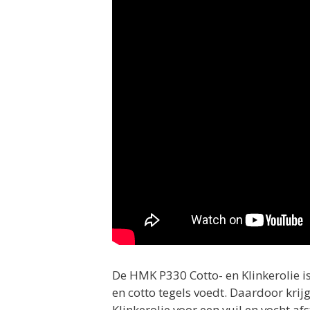
De HMK P330 Cotto- en Klinkerolie is
en cotto tegels voedt. Daardoor kri
Klinkerolie voor een vuil en vocht 