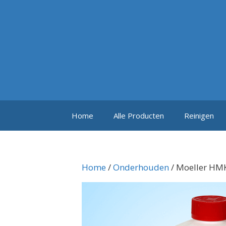
Ga
naar
de
inhoud
Home
Alle Producten
Reinigen
Home
/
Onderhouden
/ Moeller HMK