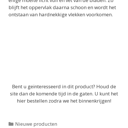
enige moeite licht vuil en vet van de bladen. Zo
blijft het oppervlak daarna schoon en wordt het
ontstaan van hardnekkige vlekken voorkomen.
Bent u geïnteresseerd in dit product? Houd de
site dan de komende tijd in de gaten. U kunt het
hier bestellen zodra we het binnenkrijgen!
Categorieën
Nieuwe producten