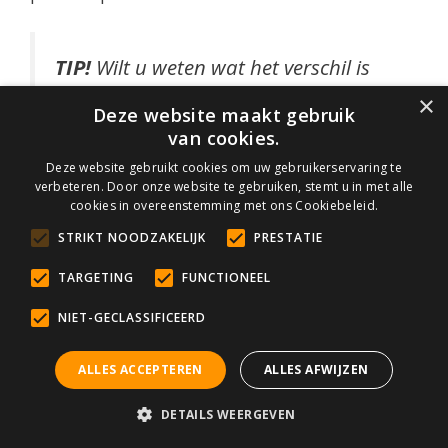
TIP!
Wilt u weten wat het verschil is
tussen een onderhoudsproduct en
×
Deze website maakt gebruik
een reiniger? Dan kunt u ons artikel
van cookies.
“
Verschil tussen reinigen en
Deze website gebruikt cookies om uw gebruikerservaring te
onderhouden
.” lezen.
verbeteren. Door onze website te gebruiken, stemt u in met alle
cookies in overeenstemming met ons Cookiebeleid.
STRIKT NOODZAKELIJK
PRESTATIE
Onderhoudsproducten met een extra
TARGETING
FUNCTIONEEL
effect of specifieke toepassing
NIET-GECLASSIFICEERD
HMK P319 Marmer- & Granietpolish
ALLES ACCEPTEREN
ALLES AFWIJZEN
De P319 Marmer- & granietpolish is een speciaal
onderhoudsproduct voor gepolijste
DETAILS WEERGEVEN
oppervlakken van natuursteen. Het zorgt er bij