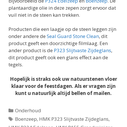
bijvoorbeeld de
P324 Edelzeep
en
Boenzeep
. De
plantaardige olie in deze zepen zorgt ervoor dat
vuil niet in de steen kan trekken.
Producten die een laagje op de steen leggen zijn
onder andere de
Seal Guard Stone Clean
, dit
product geeft een doorzichtige filmlaag. Een
ander product is de
P323 Slijtvaste Zijdeglans
,
dit product geeft ook een glans effect aan de
tegels.
Hopelijk is straks ook uw natuurstenen vloer
klaar voor de feestdagen. Als er vragen zijn
kunt u natuurlijk altijd bellen of mailen.
Categorieën
Onderhoud
Tags
Boenzeep
,
HMK P323 Slijtvaste Zijdeglans
,