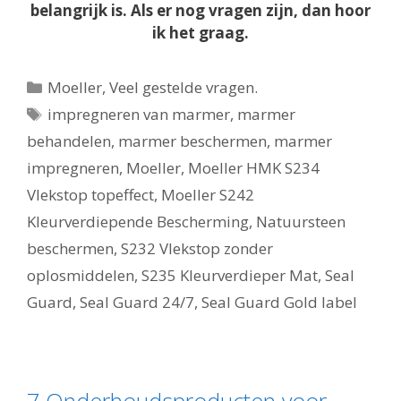
belangrijk is. Als er nog vragen zijn, dan hoor
ik het graag.
Categorieën
Moeller
,
Veel gestelde vragen.
Tags
impregneren van marmer
,
marmer
behandelen
,
marmer beschermen
,
marmer
impregneren
,
Moeller
,
Moeller HMK S234
Vlekstop topeffect
,
Moeller S242
Kleurverdiepende Bescherming
,
Natuursteen
beschermen
,
S232 Vlekstop zonder
oplosmiddelen
,
S235 Kleurverdieper Mat
,
Seal
Guard
,
Seal Guard 24/7
,
Seal Guard Gold label