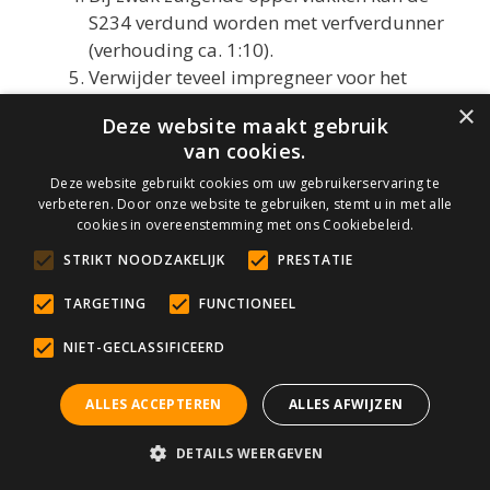
S234 verdund worden met verfverdunner
(verhouding ca. 1:10).
Verwijder teveel impregneer voor het
indrogen met een schone doek of
×
Deze website maakt gebruik
tissuepapier. De droogtijd is ca. 4-6 uur.
van cookies.
Deze website gebruikt cookies om uw gebruikerservaring te
Als er nog teveel impregneer op de steen zit
verbeteren. Door onze website te gebruiken, stemt u in met alle
ná het drogen, dan kan dit binnen 12 uur na
cookies in overeenstemming met ons Cookiebeleid.
aanbrengen worden verwijderd met
STRIKT NOODZAKELIJK
PRESTATIE
terpentine.
TARGETING
FUNCTIONEEL
Mocht u geïnteresseerd zijn in impregneringen
NIET-GECLASSIFICEERD
met een extra effect, dan adviseer ik om deze
blog even door te lezen:
“Wat betekent
impregneren?”
ALLES ACCEPTEREN
ALLES AFWIJZEN
DETAILS WEERGEVEN
3: Onderhoud van een pasgelegde
natuurstenen vloer