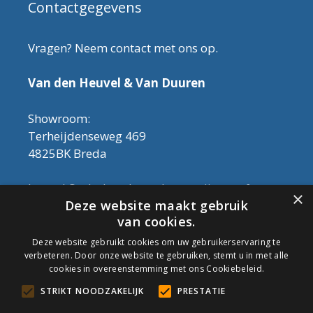
Contactgegevens
Vragen? Neem contact met ons op.
Van den Heuvel & Van Duuren
Showroom:
Terheijdenseweg 469
4825BK Breda
Let op! Onderhoudsproducten zijn nu af te
×
Deze website maakt gebruik
halen in de showroom. Er kan alleen met
van cookies.
contant geld betaald worden, dus geen pin.
Deze website gebruikt cookies om uw gebruikerservaring te
verbeteren. Door onze website te gebruiken, stemt u in met alle
Tel: 076-3030554
cookies in overeenstemming met ons Cookiebeleid.
Email: info@onderhoudshop.nl
STRIKT NOODZAKELIJK
PRESTATIE
KVK: 59667419
Algemene Voorwaarden