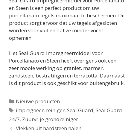
Seal Guard Impregneermiddel voor Porcellanato
en Steen is een perfect product om uw
porcellanato tegels maximaal te beschermen. Dit
product zorgt ervoor dat uw tegels afgesloten
worden voor vuil en dat ze minder vocht
opnemen.
Het Seal Guard Impregneermiddel voor
Porcellanato en Steen heeft overigens ook een
zeer mooie werking op graniet, marmer,
zandsteen, bestratingen en terracotta. Daarnaast
is dit product is ook geschikt voor buitengebruik.
Categorieën
Nieuwe producten
Tags
impregneer
,
reiniger
,
Seal Guard
,
Seal Guard
24/7
,
Zuurvrije grondreiniger
Vlekken uit hardsteen halen