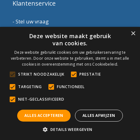
Klantenservice
-
Stel uw vraag
-
Verzending & Bezorging
×
Deze website maakt gebruik
-
Veilig Betalen
van cookies.
-
Over ons
-
Retourneren
Deze website gebruikt cookies om uw gebruikerservaring te
verbeteren. Door onze website te gebruiken, stemt u in met alle
cookies in overeenstemming met ons Cookiebeleid.
Veel Gezochte Pagina’s
STRIKT NOODZAKELIJK
PRESTATIE
–
Natuursteen onderhoud
TARGETING
FUNCTIONEEL
–
Cementsluier Verwijderen
NIET-GECLASSIFICEERD
Contactgegevens
ALLES ACCEPTEREN
ALLES AFWIJZEN
DETAILS WEERGEVEN
Vragen? Neem contact met ons op.