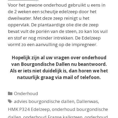
Voor het gewone onderhoud gebruikt u eens in
de 2 weken een scheutje edelzeep door het
dweilwater. Met deze zeep reinigt u het
oppervlak. De plantaardige olie die de zeep
bevat vult de poriën van de steen, zo kan los vuil
en stof er nog minder intrekken. De Edelzeep
vormt zo een aanvulling op de impregneer.
Hopelijk zijn al uw vragen over onderhoud
van Bourgondische Dallen nu beantwoord.
Als er iets niet duidelijk is, dan horen we het
natuurlijk graag via mail of telefoon.
Categorieën
Onderhoud
Tags
advies bourgondische dallen
,
Dallenwas
,
HMK P324 Edelzeep
,
onderhoud bourgondische
dallen
,
onderhoud Franse kalksteen
,
onderhoud