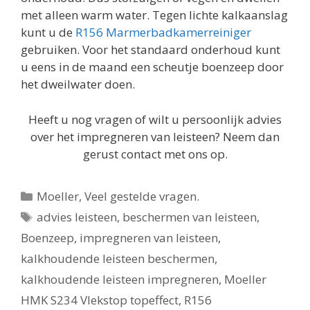
met alleen warm water. Tegen lichte kalkaanslag
kunt u de
R156 Marmerbadkamerreiniger
gebruiken. Voor het standaard onderhoud kunt
u eens in de maand een scheutje boenzeep door
het dweilwater doen.
Heeft u nog vragen of wilt u persoonlijk advies
over het impregneren van leisteen? Neem dan
gerust contact met ons op.
Categorieën
Moeller
,
Veel gestelde vragen.
Tags
advies leisteen
,
beschermen van leisteen
,
Boenzeep
,
impregneren van leisteen
,
kalkhoudende leisteen beschermen
,
kalkhoudende leisteen impregneren
,
Moeller
HMK S234 Vlekstop topeffect
,
R156