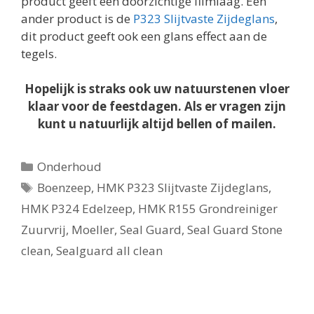
product geeft een doorzichtige filmlaag. Een
ander product is de
P323 Slijtvaste Zijdeglans
,
dit product geeft ook een glans effect aan de
tegels.
Hopelijk is straks ook uw natuurstenen vloer
klaar voor de feestdagen. Als er vragen zijn
kunt u natuurlijk altijd bellen of mailen.
Categorieën
Onderhoud
Tags
Boenzeep
,
HMK P323 Slijtvaste Zijdeglans
,
HMK P324 Edelzeep
,
HMK R155 Grondreiniger
Zuurvrij
,
Moeller
,
Seal Guard
,
Seal Guard Stone
clean
,
Sealguard all clean