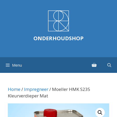
Ga
naar
de
inhoud
ONDERHOUDSHOP
Menu
Home
/
Impregneer
/ Moeller HMK S235
Kleurverdieper Mat