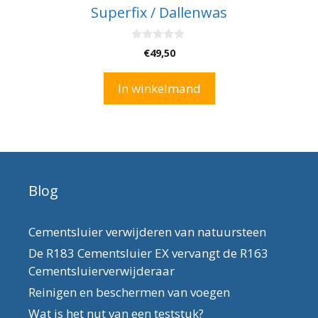
Superfix / Dallenwas
0
€
49,50
v
a
n
In winkelmand
5
Blog
Cementsluier verwijderen van natuursteen
De R183 Cementsluier EX vervangt de R163
Cementsluierverwijderaar
Reinigen en beschermen van voegen
Wat is het nut van een teststuk?