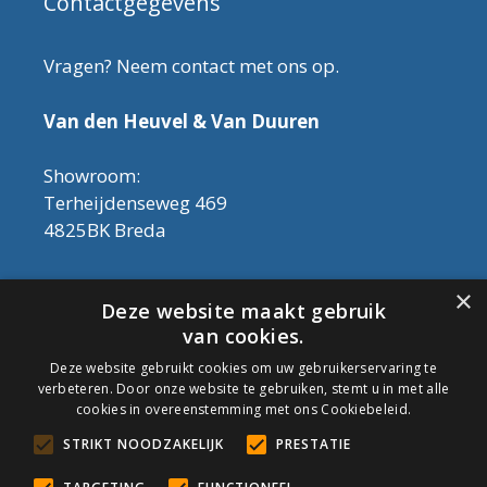
Contactgegevens
Vragen? Neem contact met ons op.
Van den Heuvel & Van Duuren
Showroom:
Terheijdenseweg 469
4825BK Breda
Let op! Onderhoudsproducten zijn nu af te
×
Deze website maakt gebruik
halen in de showroom. Er kan alleen met
van cookies.
contant geld betaald worden, dus geen pin.
Deze website gebruikt cookies om uw gebruikerservaring te
verbeteren. Door onze website te gebruiken, stemt u in met alle
Tel: 076-3030554
cookies in overeenstemming met ons Cookiebeleid.
Email: info@onderhoudshop.nl
STRIKT NOODZAKELIJK
PRESTATIE
KVK: 59667419
Algemene Voorwaarden