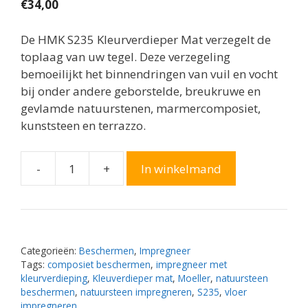
€
34,00
De HMK S235 Kleurverdieper Mat verzegelt de
toplaag van uw tegel. Deze verzegeling
bemoeilijkt het binnendringen van vuil en vocht
bij onder andere geborstelde, breukruwe en
gevlamde natuurstenen, marmercomposiet,
kunststeen en terrazzo.
-
+
In winkelmand
Moeller
HMK
S235
Kleurverdieper
Mat
Categorieën:
Beschermen
,
Impregneer
aantal
Tags:
composiet beschermen
,
impregneer met
kleurverdieping
,
Kleuverdieper mat
,
Moeller
,
natuursteen
beschermen
,
natuursteen impregneren
,
S235
,
vloer
impregneren