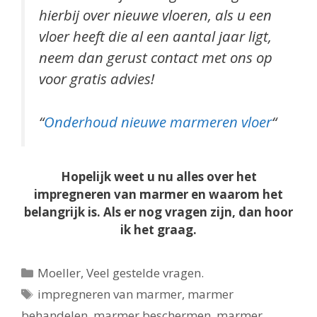
hierbij over nieuwe vloeren, als u een
vloer heeft die al een aantal jaar ligt,
neem dan gerust contact met ons op
voor gratis advies!
“
Onderhoud nieuwe marmeren vloer
“
Hopelijk weet u nu alles over het
impregneren van marmer en waarom het
belangrijk is. Als er nog vragen zijn, dan hoor
ik het graag.
Categorieën
Moeller
,
Veel gestelde vragen.
Tags
impregneren van marmer
,
marmer
behandelen
,
marmer beschermen
,
marmer