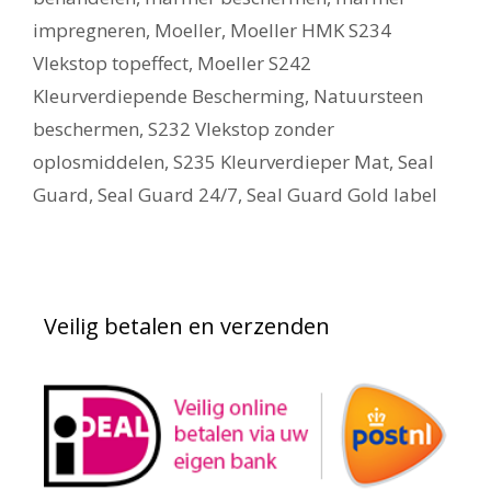
impregneren
,
Moeller
,
Moeller HMK S234
Vlekstop topeffect
,
Moeller S242
Kleurverdiepende Bescherming
,
Natuursteen
beschermen
,
S232 Vlekstop zonder
oplosmiddelen
,
S235 Kleurverdieper Mat
,
Seal
Guard
,
Seal Guard 24/7
,
Seal Guard Gold label
Veilig betalen en verzenden