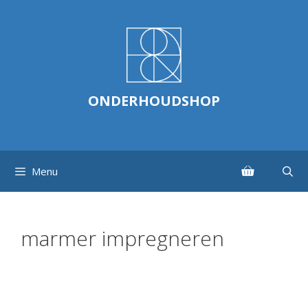
Ga
naar
de
inhoud
ONDERHOUDSHOP
Menu
marmer impregneren