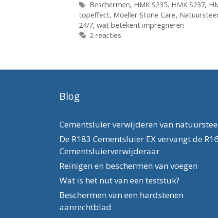
Tags
Beschermen
,
HMK S235
,
HMK S237
,
HM
topeffect
,
Moeller Stone Care
,
Natuurstee
24/7
,
wat betekent impregneren
2 reacties
Blog
Cementsluier verwijderen van natuurste
De R183 Cementsluier EX vervangt de R1
Cementsluierverwijderaar
Reinigen en beschermen van voegen
Wat is het nut van een teststuk?
Beschermen van een hardstenen
aanrechtblad