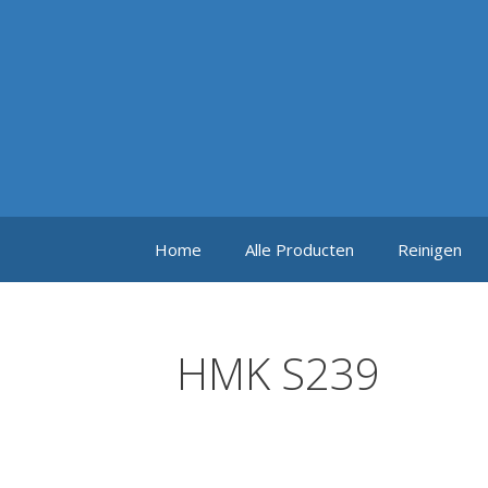
Ga
naar
de
inhoud
Home
Alle Producten
Reinigen
HMK S239