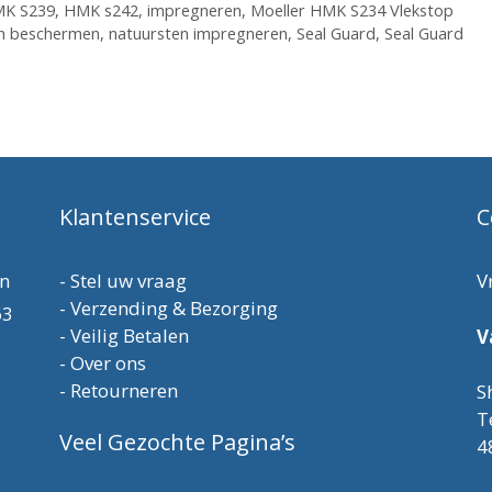
K S239
,
HMK s242
,
impregneren
,
Moeller HMK S234 Vlekstop
n beschermen
,
natuursten impregneren
,
Seal Guard
,
Seal Guard
Klantenservice
C
en
-
Stel uw vraag
V
-
Verzending & Bezorging
63
-
Veilig Betalen
V
-
Over ons
-
Retourneren
S
T
Veel Gezochte Pagina’s
4