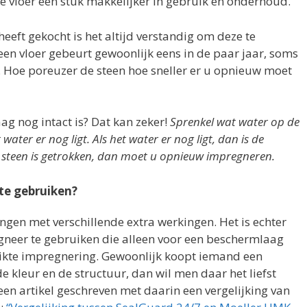
de vloer een stuk makkelijker in gebruik en onderhoud.
eeft gekocht is het altijd verstandig om deze te
en vloer gebeurt gewoonlijk eens in de paar jaar, soms
e. Hoe poreuzer de steen hoe sneller er u opnieuw moet
ag nog intact is? Dat kan zeker!
Sprenkel wat water op de
 water er nog ligt. Als het water er nog ligt, dan is de
e steen is getrokken, dan moet u opnieuw impregneren.
te gebruiken?
ingen met verschillende extra werkingen. Het is echter
neer te gebruiken die alleen voor een beschermlaag
uikte impregnering. Gewoonlijk koopt iemand een
 kleur en de structuur, dan wil men daar het liefst
een artikel geschreven met daarin een vergelijking van