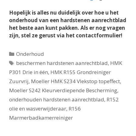
Hopelijk is alles nu duidelijk over hoe u het
onderhoud van een hardstenen aanrechtblad
het beste aan kunt pakken. Als er nog vragen
zijn, stel ze gerust via het contactformulier!
Categorieën
Onderhoud
Tags
beschermen hardstenen aanrechtblad
,
HMK
P301 Drie in één
,
HMK R155 Grondreiniger
Zuurvrij
,
Moeller HMK S234 Vlekstop topeffect
,
Moeller S242 Kleurverdiepende Bescherming
,
onderhouden hardstenen aanrechtblad
,
R152
olie en wasverwijderaar
,
R156
Marmerbadkamerreiniger