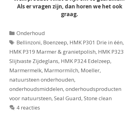
Als er vragen zijn, dan horen we het ook
graag.
Categorieën
Onderhoud
Tags
Bellinzoni
,
Boenzeep
,
HMK P301 Drie in één
,
HMK P319 Marmer & granietpolish
,
HMK P323
Slijtvaste Zijdeglans
,
HMK P324 Edelzeep
,
Marmermelk
,
Marmormilch
,
Moeller
,
natuursteen onderhouden
,
onderhoudsmiddelen
,
onderhoudsproducten
voor natuursteen
,
Seal Guard
,
Stone clean
4 reacties