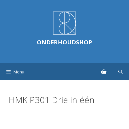
Ga
naar
de
inhoud
ONDERHOUDSHOP
Menu
HMK P301 Drie in één