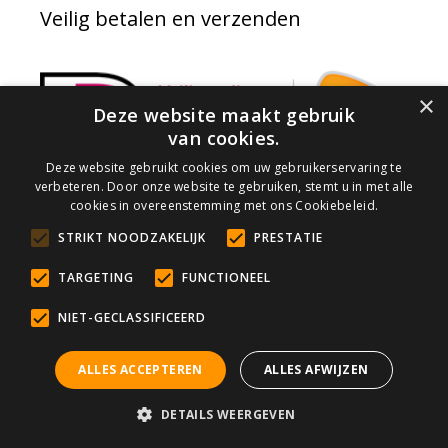
Veilig betalen en verzenden
×
Deze website maakt gebruik
van cookies.
Deze website gebruikt cookies om uw gebruikerservaring te
verbeteren. Door onze website te gebruiken, stemt u in met alle
cookies in overeenstemming met ons Cookiebeleid.
STRIKT NOODZAKELIJK
PRESTATIE
TARGETING
FUNCTIONEEL
NIET-GECLASSIFICEERD
Onderhoudsadvies nodig?
ALLES ACCEPTEREN
ALLES AFWIJZEN
Wanneer u zelf uw vloer wilt gaan reinigen en /
of impregneren is het belangrijk dat dit op de
DETAILS WEERGEVEN
juiste manier gedaan wordt.