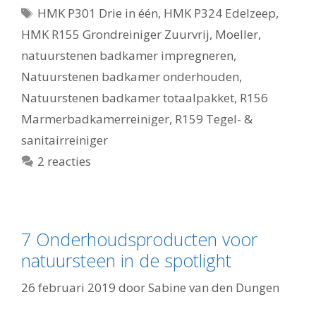
Tags
HMK P301 Drie in één
,
HMK P324 Edelzeep
,
HMK R155 Grondreiniger Zuurvrij
,
Moeller
,
natuurstenen badkamer impregneren
,
Natuurstenen badkamer onderhouden
,
Natuurstenen badkamer totaalpakket
,
R156
Marmerbadkamerreiniger
,
R159 Tegel- &
sanitairreiniger
2 reacties
7 Onderhoudsproducten voor
natuursteen in de spotlight
26 februari 2019
door
Sabine van den Dungen