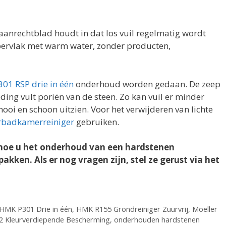
anrechtblad houdt in dat los vuil regelmatig wordt
ppervlak met warm water, zonder producten,
301 RSP drie in één
onderhoud worden gedaan. De zeep
eding vult poriën van de steen. Zo kan vuil er minder
mooi en schoon uitzien. Voor het verwijderen van lichte
badkamerreiniger
gebruiken.
er hoe u het onderhoud van een hardstenen
kken. Als er nog vragen zijn, stel ze gerust via het
HMK P301 Drie in één
,
HMK R155 Grondreiniger Zuurvrij
,
Moeller
2 Kleurverdiepende Bescherming
,
onderhouden hardstenen