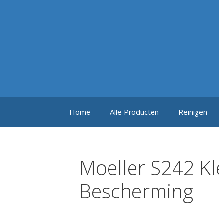
Ga
naar
de
inhoud
Home
Alle Producten
Reinigen
Moeller S242 K
Bescherming