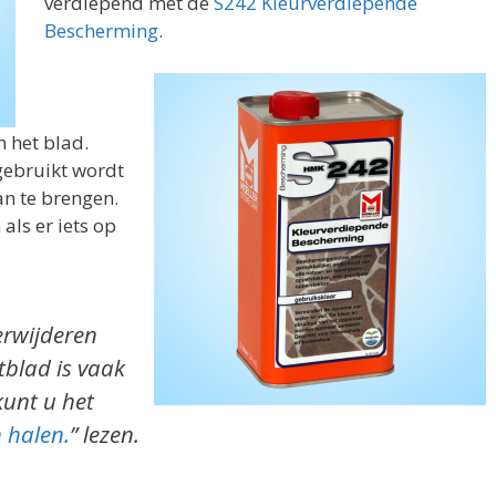
verdiepend met de
S242 Kleurverdiepende
Bescherming
.
n het blad.
gebruikt wordt
n te brengen.
 als er iets op
erwijderen
blad is vaak
kunt u het
 halen.
” lezen.