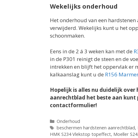
Wekelijks onderhoud
Het onderhoud van een hardstenen a
verwijderd. Wekelijks kunt u het o
schoonmaken.
Eens in de 2 á 3 weken kan met de
R
in de P301 reinigt de steen en de vo
intrekken en blijft het oppervlak er 
kalkaanslag kunt u de
R156 Marmer
Hopelijk is alles nu duidelijk ov
aanrechtblad het beste aan kunt pa
contactformulier!
Categorieën
Onderhoud
Tags
beschermen hardstenen aanrechtblad
,
HMK S234 Vlekstop topeffect
,
Moeller S24