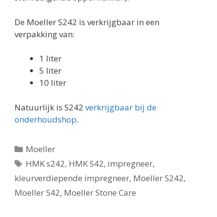
De Moeller S242 is verkrijgbaar in een
verpakking van:
1 liter
5 liter
10 liter
Natuurlijk is S242
verkrijgbaar bij de
onderhoudshop
.
Categorieën
Moeller
Tags
HMK s242
,
HMK S42
,
impregneer
,
kleurverdiepende impregneer
,
Moeller S242
,
Moeller S42
,
Moeller Stone Care