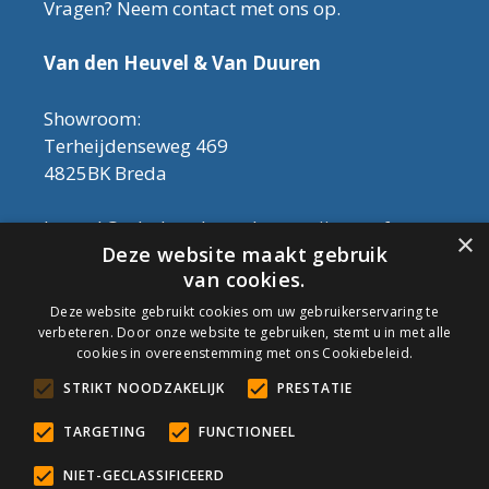
Vragen? Neem contact met ons op.
Van den Heuvel & Van Duuren
Showroom:
Terheijdenseweg 469
4825BK Breda
Let op! Onderhoudsproducten zijn nu af te
×
Deze website maakt gebruik
halen in de showroom. Er kan alleen met
van cookies.
contant geld betaald worden, dus geen pin.
Deze website gebruikt cookies om uw gebruikerservaring te
verbeteren. Door onze website te gebruiken, stemt u in met alle
Tel: 076-3030554
cookies in overeenstemming met ons Cookiebeleid.
Email: info@onderhoudshop.nl
STRIKT NOODZAKELIJK
PRESTATIE
KVK: 59667419
Algemene Voorwaarden
TARGETING
FUNCTIONEEL
Copyright © 2019 Onderhoud Shop
NIET-GECLASSIFICEERD