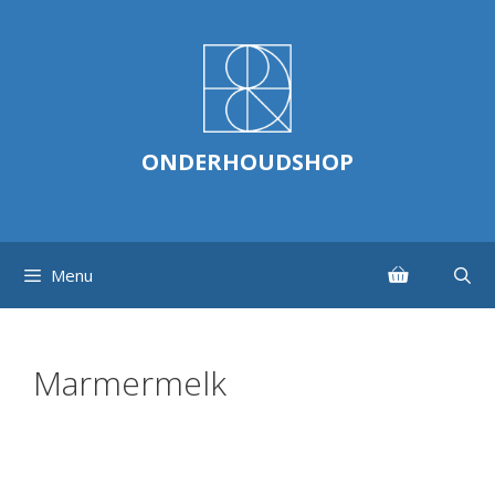
Ga
naar
de
inhoud
ONDERHOUDSHOP
Menu
Marmermelk