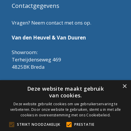
Contactgegevens
Vragen? Neem contact met ons op.
Van den Heuvel & Van Duuren
Showroom:
Terheijdenseweg 469
4825BK Breda
Let op! Onderhoudsproducten zijn nu af te
×
Deze website maakt gebruik
halen in de showroom. Er kan alleen met
van cookies.
contant geld betaald worden, dus geen pin.
Deze website gebruikt cookies om uw gebruikerservaring te
verbeteren. Door onze website te gebruiken, stemt u in met alle
Tel: 076-3030554
cookies in overeenstemming met ons Cookiebeleid.
Email: info@onderhoudshop.nl
STRIKT NOODZAKELIJK
PRESTATIE
KVK: 59667419