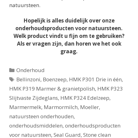
natuursteen.
Hopelijk is alles duidelijk over onze
onderhoudsproducten voor natuursteen.
Welk product vindt u fijn om te gebruiken?
Als er vragen zijn, dan horen we het ook
graag.
Categorieën
Onderhoud
Tags
Bellinzoni
,
Boenzeep
,
HMK P301 Drie in één
,
HMK P319 Marmer & granietpolish
,
HMK P323
Slijtvaste Zijdeglans
,
HMK P324 Edelzeep
,
Marmermelk
,
Marmormilch
,
Moeller
,
natuursteen onderhouden
,
onderhoudsmiddelen
,
onderhoudsproducten
voor natuursteen
,
Seal Guard
,
Stone clean