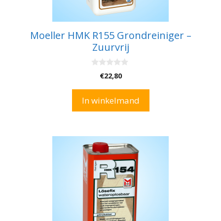
Moeller HMK R155 Grondreiniger –
Zuurvrij
0
€
22,80
v
a
n
In winkelmand
5