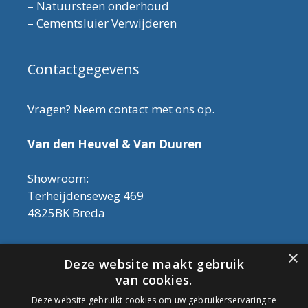
–
Natuursteen onderhoud
–
Cementsluier Verwijderen
Contactgegevens
Vragen? Neem contact met ons op.
Van den Heuvel & Van Duuren
Showroom:
Terheijdenseweg 469
4825BK Breda
Let op! Onderhoudsproducten zijn nu af te
×
Deze website maakt gebruik
halen in de showroom. Er kan alleen met
van cookies.
contant geld betaald worden, dus geen pin.
Deze website gebruikt cookies om uw gebruikerservaring te