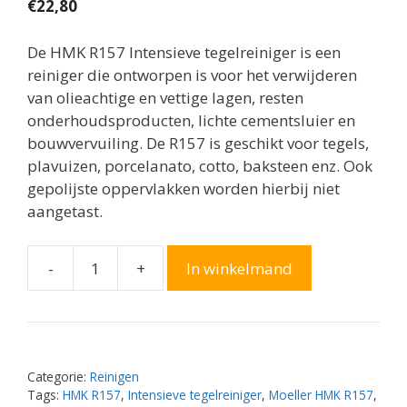
€
22,80
De HMK R157 Intensieve tegelreiniger is een
reiniger die ontworpen is voor het verwijderen
van olieachtige en vettige lagen, resten
onderhoudsproducten, lichte cementsluier en
bouwvervuiling. De R157 is geschikt voor tegels,
plavuizen, porcelanato, cotto, baksteen enz. Ook
gepolijste oppervlakken worden hierbij niet
aangetast.
-
+
In winkelmand
Moeller
HMK
R157
Intensieve
Tegelreiniger
Categorie:
Reinigen
aantal
Tags:
HMK R157
,
Intensieve tegelreiniger
,
Moeller HMK R157
,