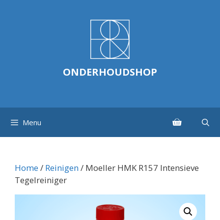
Ga
naar
de
inhoud
ONDERHOUDSHOP
Menu
Home
/
Reinigen
/ Moeller HMK R157 Intensieve
Tegelreiniger