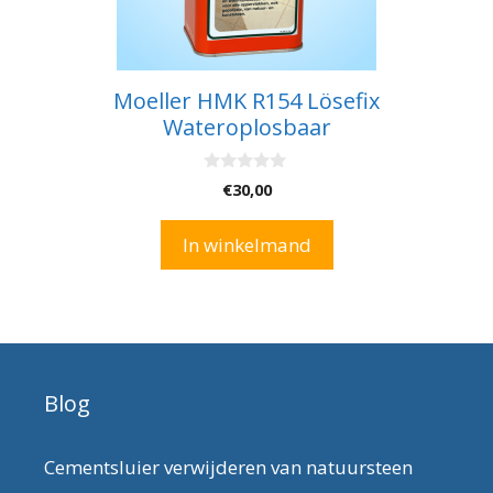
Moeller HMK R154 Lösefix
Wateroplosbaar
0
€
30,00
v
a
n
In winkelmand
5
Blog
Cementsluier verwijderen van natuursteen