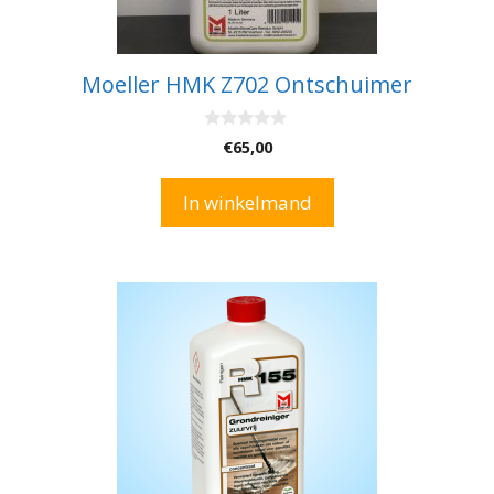
Moeller HMK Z702 Ontschuimer
0
€
65,00
v
a
n
In winkelmand
5