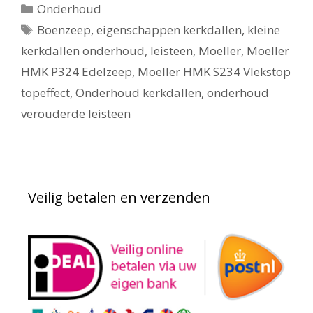
Categorieën
Onderhoud
Tags
Boenzeep
,
eigenschappen kerkdallen
,
kleine
kerkdallen onderhoud
,
leisteen
,
Moeller
,
Moeller
HMK P324 Edelzeep
,
Moeller HMK S234 Vlekstop
topeffect
,
Onderhoud kerkdallen
,
onderhoud
verouderde leisteen
Veilig betalen en verzenden