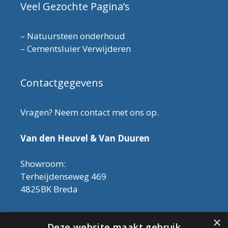
Veel Gezochte Pagina’s
–
Natuursteen onderhoud
–
Cementsluier Verwijderen
Contactgegevens
Vragen? Neem contact met ons op.
Van den Heuvel & Van Duuren
Showroom:
Terheijdenseweg 469
4825BK Breda
Let op! Onderhoudsproducten zijn nu af te
×
Deze website maakt gebruik
halen in de showroom. Er kan alleen met