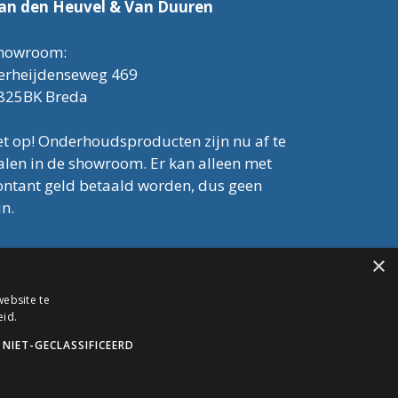
an den Heuvel & Van Duuren
howroom:
erheijdenseweg 469
825BK Breda
et op! Onderhoudsproducten zijn nu af te
alen in de showroom. Er kan alleen met
ontant geld betaald worden, dus geen
in.
el: 076-3030554
×
mail: info@onderhoudshop.nl
VK: 59667419
ebsite te
lgemene Voorwaarden
eid.
NIET-GECLASSIFICEERD
opyright © 2019 Onderhoud Shop