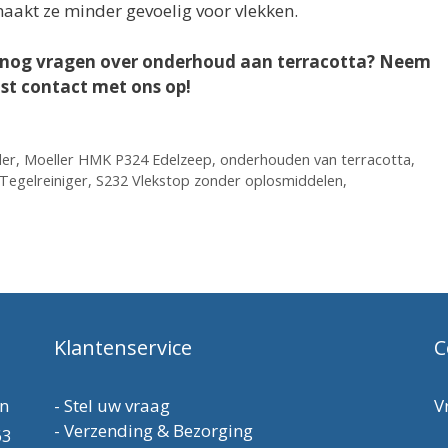
maakt ze minder gevoelig voor vlekken.
u nog vragen over onderhoud aan terracotta? Neem
st contact met ons op!
ler
,
Moeller HMK P324 Edelzeep
,
onderhouden van terracotta
,
Tegelreiniger
,
S232 Vlekstop zonder oplosmiddelen
,
Klantenservice
C
en
-
Stel uw vraag
V
-
Verzending & Bezorging
63