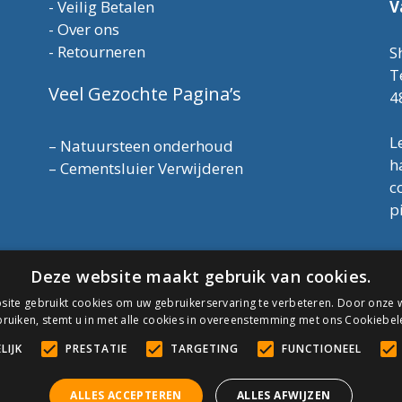
-
Veilig Betalen
V
-
Over ons
-
Retourneren
S
T
Veel Gezochte Pagina’s
4
L
–
Natuursteen onderhoud
h
–
Cementsluier Verwijderen
c
p
T
Deze website maakt gebruik van cookies.
E
K
ite gebruikt cookies om uw gebruikerservaring te verbeteren. Door onze w
A
ruiken, stemt u in met alle cookies in overeenstemming met ons Cookiebel
LIJK
PRESTATIE
TARGETING
FUNCTIONEEL
C
ALLES ACCEPTEREN
ALLES AFWIJZEN