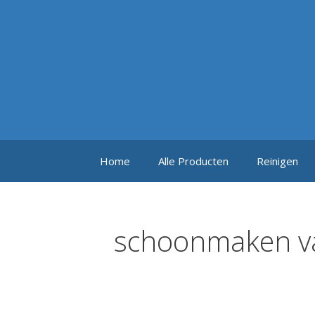
Ga
naar
de
inhoud
Home
Alle Producten
Reinigen
schoonmaken va