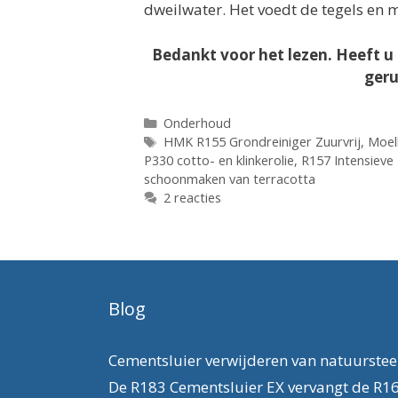
dweilwater. Het voedt de tegels en 
Bedankt voor het lezen. Heeft 
geru
Categorieën
Onderhoud
Tags
HMK R155 Grondreiniger Zuurvrij
,
Moel
P330 cotto- en klinkerolie
,
R157 Intensieve 
schoonmaken van terracotta
2 reacties
Blog
Cementsluier verwijderen van natuurste
De R183 Cementsluier EX vervangt de R1