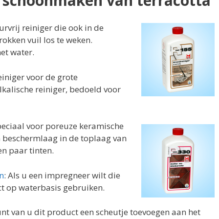
t schoonmaken van terracotta
urvrij reiniger die ook in de
rokken vuil los te weken.
et water.
einiger voor de grote
kalische reiniger, bedoeld voor
speciaal voor poreuze keramische
en beschermlaag in de toplaag van
en paar tinten.
n
: Als u een impregneer wilt die
ct op waterbasis gebruiken.
nt van u dit product een scheutje toevoegen aan het