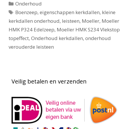
Categorieën
Onderhoud
Tags
Boenzeep
,
eigenschappen kerkdallen
,
kleine
kerkdallen onderhoud
,
leisteen
,
Moeller
,
Moeller
HMK P324 Edelzeep
,
Moeller HMK S234 Vlekstop
topeffect
,
Onderhoud kerkdallen
,
onderhoud
verouderde leisteen
Veilig betalen en verzenden