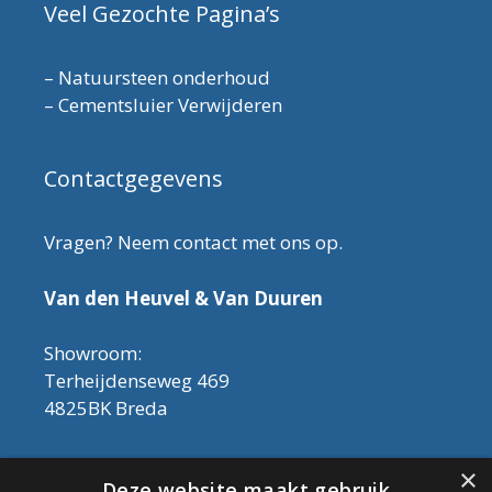
Veel Gezochte Pagina’s
–
Natuursteen onderhoud
–
Cementsluier Verwijderen
Contactgegevens
Vragen? Neem contact met ons op.
Van den Heuvel & Van Duuren
Showroom:
Terheijdenseweg 469
4825BK Breda
Let op! Onderhoudsproducten zijn nu af te
×
Deze website maakt gebruik
halen in de showroom. Er kan alleen met