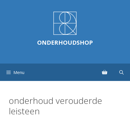
Ga
naar
de
inhoud
ONDERHOUDSHOP
Menu
onderhoud verouderde
leisteen