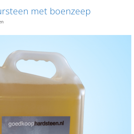
ursteen met boenzeep
en