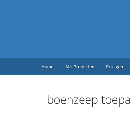
Ga
naar
de
inhoud
Home
Alle Producten
Reinigen
boenzeep toep