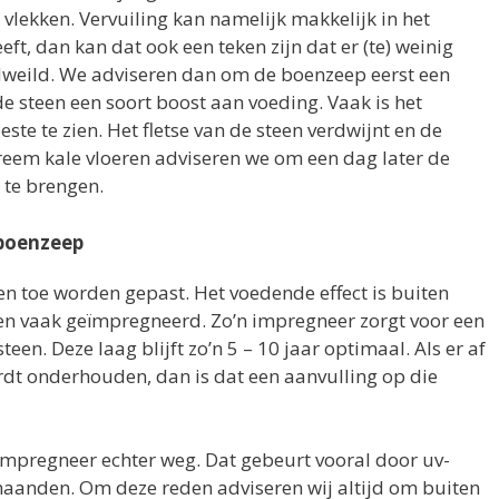
l vlekken. Vervuiling kan namelijk makkelijk in het
eft, dan kan dat ook een teken zijn dat er (te) weinig
weild. We adviseren dan om de boenzeep eerst een
de steen een soort boost aan voeding. Vaak is het
este te zien. Het fletse van de steen verdwijnt en de
reem kale vloeren adviseren we om een dag later de
 te brengen.
boenzeep
n toe worden gepast. Het voedende effect is buiten
den vaak geïmpregneerd. Zo’n impregneer zorgt voor een
en. Deze laag blijft zo’n 5 – 10 jaar optimaal. Als er af
dt onderhouden, dan is dat een aanvulling op die
impregneer echter weg. Dat gebeurt vooral door uv-
-3 maanden. Om deze reden adviseren wij altijd om buiten