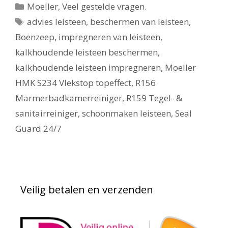
Categorieën
Moeller
,
Veel gestelde vragen.
Tags
advies leisteen
,
beschermen van leisteen
,
Boenzeep
,
impregneren van leisteen
,
kalkhoudende leisteen beschermen
,
kalkhoudende leisteen impregneren
,
Moeller
HMK S234 Vlekstop topeffect
,
R156
Marmerbadkamerreiniger
,
R159 Tegel- &
sanitairreiniger
,
schoonmaken leisteen
,
Seal
Guard 24/7
Veilig betalen en verzenden