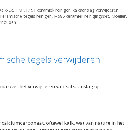
alk-Ex
,
HMK R191 keramiek reiniger
,
kalkaanslag verwijderen
,
,
keramische tegels reinigen
,
M585 keramiek reinigingsset
,
Moeller
,
erhouden
mische tegels verwijderen
na over het verwijderen van kalkaanslag op
calciumcarbonaat, oftewel kalk, wat van nature in het