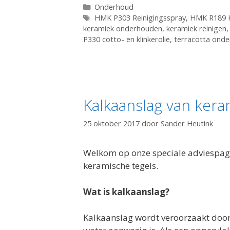
Categorieën
Onderhoud
Tags
HMK P303 Reinigingsspray
,
HMK R189 K
keramiek onderhouden
,
keramiek reinigen
P330 cotto- en klinkerolie
,
terracotta ond
Kalkaanslag van kera
25 oktober 2017
door
Sander Heutink
Welkom op onze speciale adviespagi
keramische tegels.
Wat is kalkaanslag?
Kalkaanslag wordt veroorzaakt door 