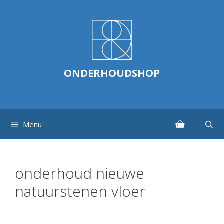
Ga
naar
de
inhoud
ONDERHOUDSHOP
Menu
onderhoud nieuwe
natuurstenen vloer