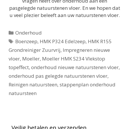
vragen heeft over onderhoud aan een
pasgelegde natuurstenen vloer. En we hopen dat
u veel plezier beleeft aan uw natuurstenen vloer.
Categorieën
Onderhoud
Tags
Boenzeep
,
HMK P324 Edelzeep
,
HMK R155
Grondreiniger Zuurvrij
,
Impregneren nieuwe
vloer
,
Moeller
,
Moeller HMK S234 Vlekstop
topeffect
,
onderhoud nieuwe natuurstenen vloer
,
onderhoud pas gelegde natuurstenen vloer
,
Reinigen natuursteen
,
stappenplan onderhoud
natuursteen
Veilig betalen en verzenden