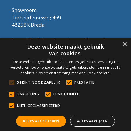
Showroom:
Terheijdenseweg 469
4825BK Breda
Let op! Onderhoudsproducten zijn nu af te
×
Deze website maakt gebruik
halen in de showroom. Er kan alleen met
van cookies.
contant geld betaald worden, dus geen pin.
Deze website gebruikt cookies om uw gebruikerservaring te
verbeteren. Door onze website te gebruiken, stemt u in met alle
Tel: 076-3030554
cookies in overeenstemming met ons Cookiebeleid.
Email: info@onderhoudshop.nl
STRIKT NOODZAKELIJK
PRESTATIE
KVK: 59667419
Algemene Voorwaarden
TARGETING
FUNCTIONEEL
Copyright © 2019 Onderhoud Shop
NIET-GECLASSIFICEERD
ALLES ACCEPTEREN
ALLES AFWIJZEN
© Onderhoudshop.nl - Onderdeel van: Van den Heuvel & Van