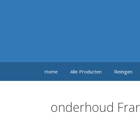
Ga
naar
de
inhoud
Home
Alle Producten
Reinigen
onderhoud Fran