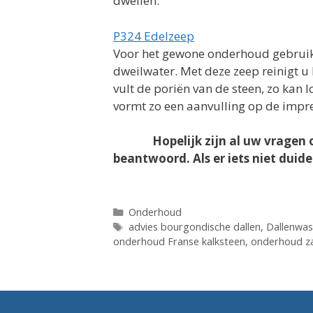
dweilen.
P324 Edelzeep
Voor het gewone onderhoud gebruikt
dweilwater. Met deze zeep reinigt u 
vult de poriën van de steen, zo kan l
vormt zo een aanvulling op de impr
Hopelijk zijn al uw vrage
beantwoord. Als er iets niet duide
Categorieën
Onderhoud
Tags
advies bourgondische dallen
,
Dallenwas
onderhoud Franse kalksteen
,
onderhoud z