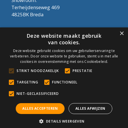
Showroom:
Terheijdenseweg 469
4825BK Breda
Let op! Onderhoudsproducten zijn nu af te
×
Deze website maakt gebruik
halen in de showroom. Er kan alleen met
van cookies.
contant geld betaald worden, dus geen pin.
Deze website gebruikt cookies om uw gebruikerservaring te
verbeteren. Door onze website te gebruiken, stemt u in met alle
Tel: 076-3030554
cookies in overeenstemming met ons Cookiebeleid.
Email: info@onderhoudshop.nl
STRIKT NOODZAKELIJK
PRESTATIE
KVK: 59667419
Algemene Voorwaarden
TARGETING
FUNCTIONEEL
Copyright © 2019 Onderhoud Shop
NIET-GECLASSIFICEERD
ALLES ACCEPTEREN
ALLES AFWIJZEN
© Onderhoudshop.nl - Onderdeel van: Van den Heuvel & Van
DETAILS WEERGEVEN
Duuren