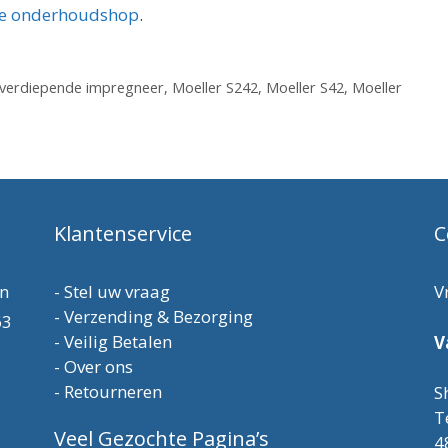
 de onderhoudshop
.
rverdiepende impregneer
,
Moeller S242
,
Moeller S42
,
Moeller
Klantenservice
C
en
-
Stel uw vraag
V
-
Verzending & Bezorging
63
-
Veilig Betalen
V
-
Over ons
-
Retourneren
S
T
Veel Gezochte Pagina’s
4