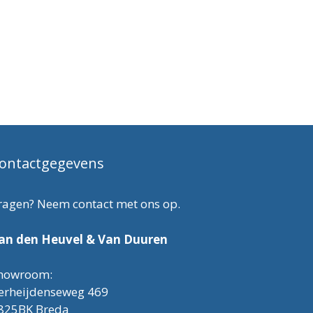
ontactgegevens
ragen? Neem contact met ons op.
an den Heuvel & Van Duuren
howroom:
erheijdenseweg 469
825BK Breda