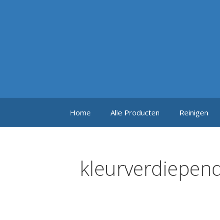
Ga
naar
de
inhoud
Home
Alle Producten
Reinigen
kleurverdiepen