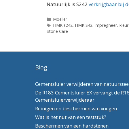
Natuurlijk is S242
verkrijgbaar bij
Categorieën
Moeller
Tags
HMK s242
,
HMK S42
,
impregneer
,
kleu
Stone Care
Blog
Cementsluier verwijderen van natuurste
De R183 Cementsluier EX vervangt de R1
Cementsluierverwijderaar
Reinigen en beschermen van voegen
Wat is het nut van een teststuk?
Beschermen van een hardstenen