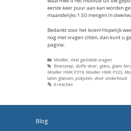
waarmee u het mooiste uit uw gepolij
eerste keer puur aan kan worden geb
maandelijks 1:50 mengen in dweilw
Bedankt voor het lezen! Hopelijk we
nog met vragen zitten, dan kunt u 
pagina.
Categorieën
Moeller
,
Veel gestelde vragen.
Tags
Boenzeep
,
doffe vloer
,
glans
,
glans ter
Moeller HMK P319
,
Moeller HMK P323
,
Mo
laten glanzen
,
polijsten
,
vloer onderhoud
6 reacties
Blog