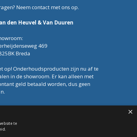
ragen? Neem contact met ons op.
an den Heuvel & Van Duuren
howroom:
erheijdenseweg 469
825BK Breda
et op! Onderhoudsproducten zijn nu af te
alen in de showroom. Er kan alleen met
ontant geld betaald worden, dus geen
in.
el: 076-3030554
×
mail: info@onderhoudshop.nl
VK: 59667419
ebsite te
lgemene Voorwaarden
eid.