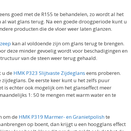
 eens goed met de R155 te behandelen, zo wordt al het
n al wat glans terug. Na een goede droogperiode kunt u
dere producten die de vloer weer laten glanzen.
zeep
kan al voldoende zijn om glans terug te brengen.
or deze minder gevoelig wordt voor beschadigingen en
structuur van de steen weer terug gehaald.
t u de
HMK P323 Slijtvaste Zijdeglans
eens proberen.
 zijdeglans. De eerste keer kunt u het zelfs puur
t is echter ook mogelijk om het glanseffect meer
 maandelijks 1: 50 te mengen met warm water en te
an om de
HMK P319 Marmer- en Granietpolish
te
 aanbrengen op boent, dan krijgt u een hoogglans effect