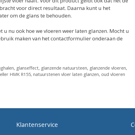
ste vloer haalt. Voor dit product geldt ook dat het de
racht voor direct resultaat. Daarna kunt u het
ater om de glans te behouden.
et u nu ook hoe we vloeren weer laten glanzen. Mocht u
gebruik maken van het contactformulier onderaan de
ughalen
,
glanseffect
,
glanzende natuursteen
,
glanzende vloeren
,
eller HMK R155
,
natuurstenen vloer laten glanzen
,
oud vloeren
Klantenservice
C