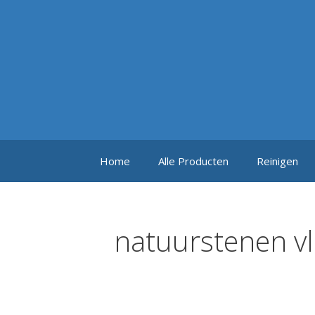
Ga
naar
de
inhoud
Home
Alle Producten
Reinigen
natuurstenen vl