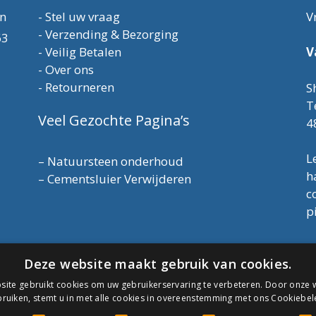
en
-
Stel uw vraag
V
-
Verzending & Bezorging
63
-
Veilig Betalen
V
-
Over ons
-
Retourneren
S
T
Veel Gezochte Pagina’s
4
L
–
Natuursteen onderhoud
h
–
Cementsluier Verwijderen
c
p
T
Deze website maakt gebruik van cookies.
E
K
ite gebruikt cookies om uw gebruikerservaring te verbeteren. Door onze w
A
ruiken, stemt u in met alle cookies in overeenstemming met ons Cookiebel