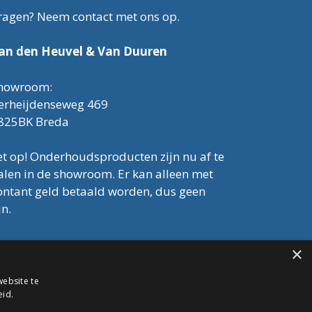
ragen? Neem contact met ons op.
an den Heuvel & Van Duuren
howroom:
erheijdenseweg 469
825BK Breda
et op! Onderhoudsproducten zijn nu af te
alen in de showroom. Er kan alleen met
ontant geld betaald worden, dus geen
in.
el: 076-3030554
×
mail: info@onderhoudshop.nl
VK: 59667419
ebsite te
lgemene Voorwaarden
eid.