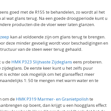
 eens goed met de R155 te behandelen, zo wordt al het
n al wat glans terug. Na een goede droogperiode kunt u
dere producten die de vloer weer laten glanzen.
zeep
kan al voldoende zijn om glans terug te brengen.
or deze minder gevoelig wordt voor beschadigingen en
structuur van de steen weer terug gehaald.
t u de
HMK P323 Slijtvaste Zijdeglans
eens proberen.
 zijdeglans. De eerste keer kunt u het zelfs puur
t is echter ook mogelijk om het glanseffect meer
 maandelijks 1: 50 te mengen met warm water en te
an om de
HMK P319 Marmer- en Granietpolish
te
 aanbrengen op boent, dan krijgt u een hoogglans effect