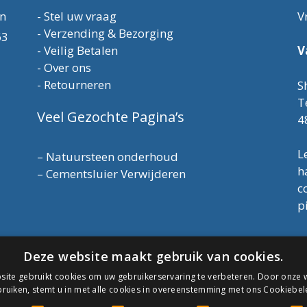
en
-
Stel uw vraag
V
-
Verzending & Bezorging
63
-
Veilig Betalen
V
-
Over ons
-
Retourneren
S
T
Veel Gezochte Pagina’s
4
L
–
Natuursteen onderhoud
h
–
Cementsluier Verwijderen
c
p
T
Deze website maakt gebruik van cookies.
E
K
ite gebruikt cookies om uw gebruikerservaring te verbeteren. Door onze w
A
ruiken, stemt u in met alle cookies in overeenstemming met ons Cookiebel