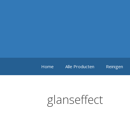
Ga
naar
de
inhoud
Home
Alle Producten
Reinigen
glanseffect