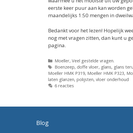
waarmee u het mooiste uit uw gepolij
eerste keer puur aan kan worden geb
maandelijks 1:50 mengen in dweilw
Bedankt voor het lezen! Hopelijk we
nog met vragen zitten, dan kunt u 
pagina.
Categorieën
Moeller
,
Veel gestelde vragen.
Tags
Boenzeep
,
doffe vloer
,
glans
,
glans ter
Moeller HMK P319
,
Moeller HMK P323
,
Mo
laten glanzen
,
polijsten
,
vloer onderhoud
6 reacties
Blog