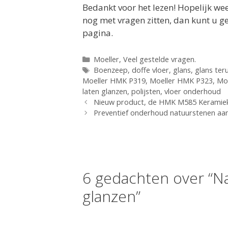
Bedankt voor het lezen! Hopelijk we
nog met vragen zitten, dan kunt u 
pagina.
Categorieën
Moeller
,
Veel gestelde vragen.
Tags
Boenzeep
,
doffe vloer
,
glans
,
glans ter
Moeller HMK P319
,
Moeller HMK P323
,
Mo
laten glanzen
,
polijsten
,
vloer onderhoud
Nieuw product, de HMK M585 Keramiek 
Preventief onderhoud natuurstenen aa
6 gedachten over “N
glanzen”