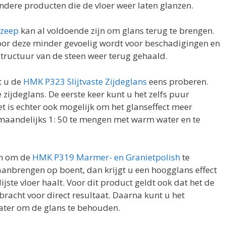
dere producten die de vloer weer laten glanzen.
zeep
kan al voldoende zijn om glans terug te brengen.
or deze minder gevoelig wordt voor beschadigingen en
structuur van de steen weer terug gehaald.
t u de
HMK P323 Slijtvaste Zijdeglans
eens proberen.
 zijdeglans. De eerste keer kunt u het zelfs puur
t is echter ook mogelijk om het glanseffect meer
 maandelijks 1: 50 te mengen met warm water en te
an om de
HMK P319 Marmer- en Granietpolish
te
 aanbrengen op boent, dan krijgt u een hoogglans effect
ste vloer haalt. Voor dit product geldt ook dat het de
racht voor direct resultaat. Daarna kunt u het
ater om de glans te behouden.