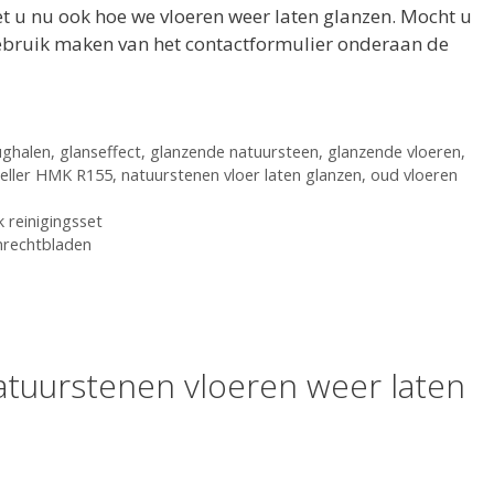
et u nu ook hoe we vloeren weer laten glanzen. Mocht u
gebruik maken van het contactformulier onderaan de
ughalen
,
glanseffect
,
glanzende natuursteen
,
glanzende vloeren
,
eller HMK R155
,
natuurstenen vloer laten glanzen
,
oud vloeren
reinigingsset
nrechtbladen
atuurstenen vloeren weer laten