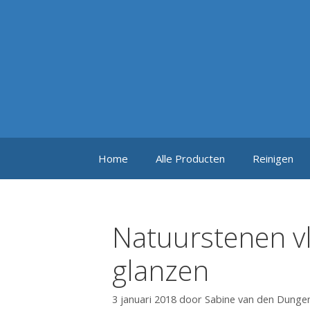
Ga
naar
de
inhoud
Home
Alle Producten
Reinigen
Natuurstenen vl
glanzen
3 januari 2018
door
Sabine van den Dunge