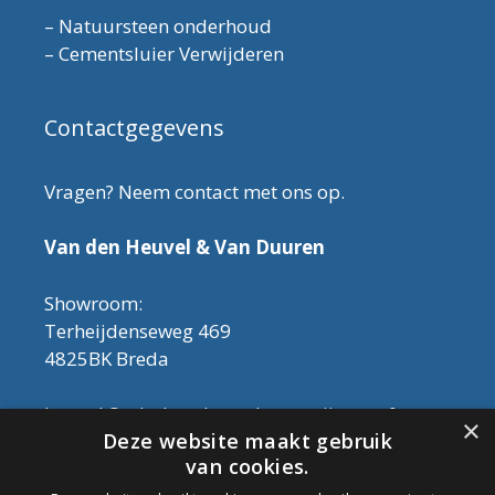
–
Natuursteen onderhoud
–
Cementsluier Verwijderen
Contactgegevens
Vragen? Neem contact met ons op.
Van den Heuvel & Van Duuren
Showroom:
Terheijdenseweg 469
4825BK Breda
Let op! Onderhoudsproducten zijn nu af te
×
Deze website maakt gebruik
halen in de showroom. Er kan alleen met
van cookies.
contant geld betaald worden, dus geen pin.