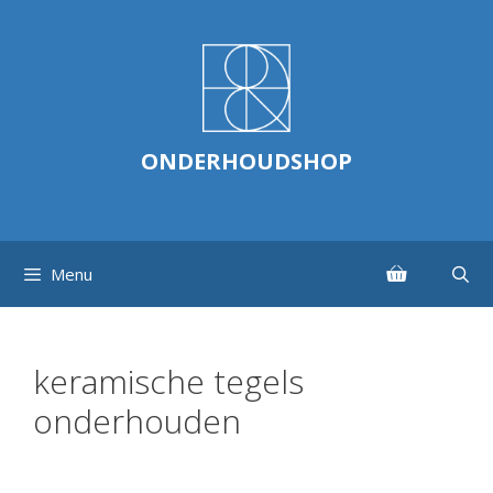
Ga
naar
de
inhoud
ONDERHOUDSHOP
Menu
keramische tegels
onderhouden