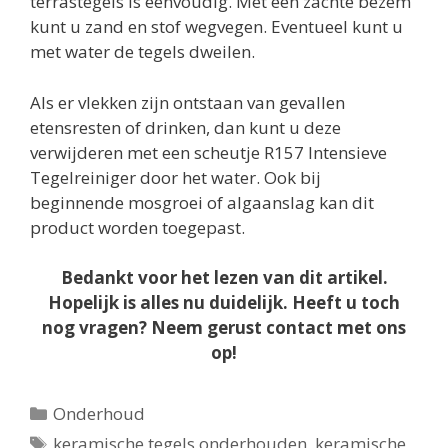
terrastegels is eenvoudig. Met een zachte bezem
kunt u zand en stof wegvegen. Eventueel kunt u
met water de tegels dweilen.
Als er vlekken zijn ontstaan van gevallen
etensresten of drinken, dan kunt u deze
verwijderen met een scheutje R157 Intensieve
Tegelreiniger door het water. Ook bij
beginnende mosgroei of algaanslag kan dit
product worden toegepast.
Bedankt voor het lezen van dit artikel.
Hopelijk is alles nu duidelijk. Heeft u toch
nog vragen? Neem gerust contact met ons
op!
Categorieën
Onderhoud
Tags
keramische tegels onderhouden
,
keramische