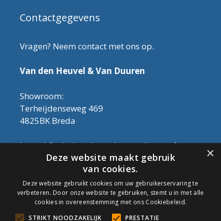
Contactgegevens
Vragen? Neem contact met ons op.
Van den Heuvel & Van Duuren
Showroom:
Terheijdenseweg 469
4825BK Breda
Let op! Onderhoudsproducten zijn nu af te
×
Deze website maakt gebruik
halen in de showroom. Er kan alleen met
van cookies.
contant geld betaald worden, dus geen pin.
Deze website gebruikt cookies om uw gebruikerservaring te
verbeteren. Door onze website te gebruiken, stemt u in met alle
Tel: 076-3030554
cookies in overeenstemming met ons Cookiebeleid.
Email: info@onderhoudshop.nl
STRIKT NOODZAKELIJK
PRESTATIE
KVK: 59667419