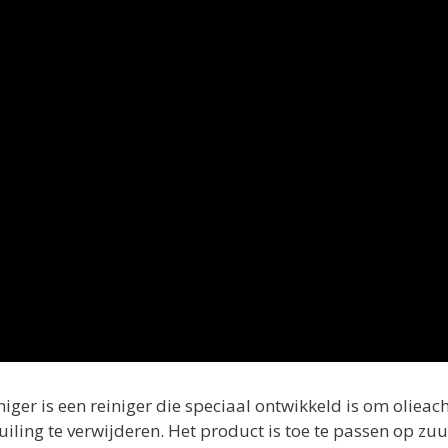
r is een reiniger die speciaal ontwikkeld is om olieacht
ng te verwijderen. Het product is toe te passen op zuur