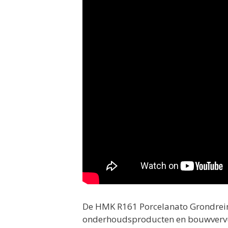
De HMK R161 Porcelanato Grondreinige
onderhoudsproducten en bouwvervuili