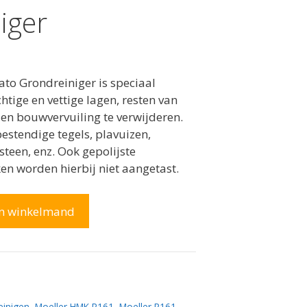
iger
to Grondreiniger is speciaal
htige en vettige lagen, resten van
n bouwvervuiling te verwijderen.
estendige tegels, plavuizen,
steen, enz. Ook gepolijste
n worden hierbij niet aangetast.
In winkelmand
einigen
,
Moeller HMK R161
,
Moeller R161
,