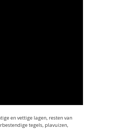
ige en vettige lagen, resten van
bestendige tegels, plavuizen,