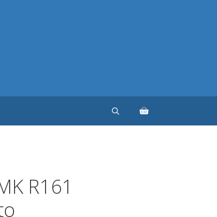
HMK R161
to