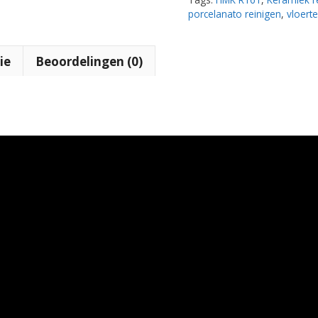
porcelanato reinigen
,
vloerte
ie
Beoordelingen (0)