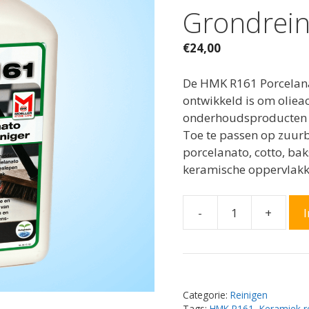
Grondrein
€
24,00
De HMK R161 Porcelana
ontwikkeld is om olieac
onderhoudsproducten e
Toe te passen op zuurb
porcelanato, cotto, bak
keramische oppervlakke
-
+
Moeller
HMK
R161
Porcelanato
Grondreiniger
Categorie:
Reinigen
aantal
Tags:
HMK R161
,
Keramiek r