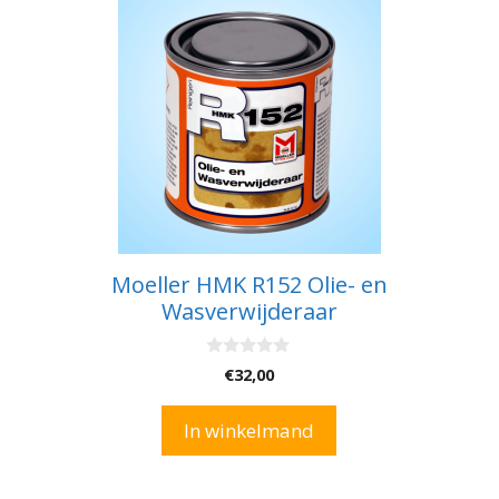
Moeller HMK R152 Olie- en
Wasverwijderaar
0
€
32,00
v
a
n
In winkelmand
5