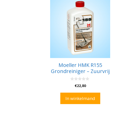
Moeller HMK R155
Grondreiniger – Zuurvrij
0
€
22,80
v
a
n
In winkelmand
5