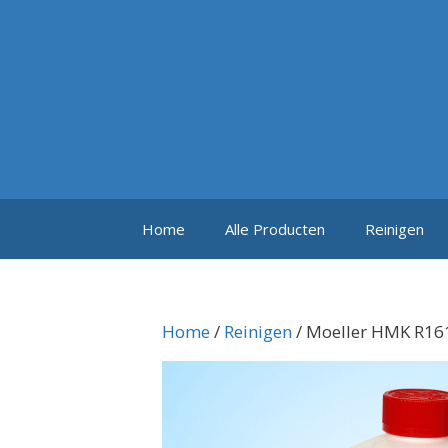
Ga
naar
de
inhoud
Home
Alle Producten
Reinigen
Home
/
Reinigen
/ Moeller HMK R161