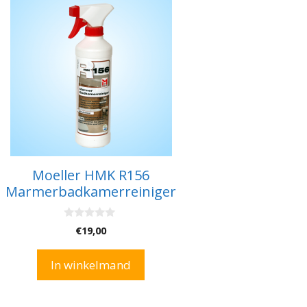
Moeller HMK R156
Marmerbadkamerreiniger
0
€
19,00
v
a
n
In winkelmand
5