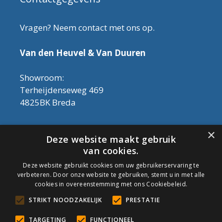
Vragen? Neem contact met ons op.
Van den Heuvel & Van Duuren
Showroom:
Terheijdenseweg 469
4825BK Breda
Let op! Onderhoudsproducten zijn nu af te
×
Deze website maakt gebruik
halen in de showroom. Er kan alleen met
van cookies.
contant geld betaald worden, dus geen pin.
Deze website gebruikt cookies om uw gebruikerservaring te
verbeteren. Door onze website te gebruiken, stemt u in met alle
Tel: 076-3030554
cookies in overeenstemming met ons Cookiebeleid.
Email: info@onderhoudshop.nl
STRIKT NOODZAKELIJK
PRESTATIE
KVK: 59667419
Algemene Voorwaarden
TARGETING
FUNCTIONEEL