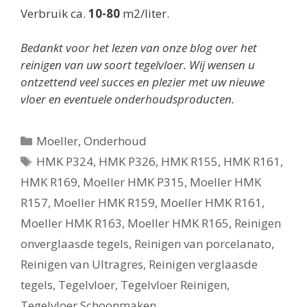
Verbruik ca.
10-80
m2/liter.
Bedankt voor het lezen van onze blog over het
reinigen van uw soort tegelvloer. Wij wensen u
ontzettend veel succes en plezier met uw nieuwe
vloer en eventuele onderhoudsproducten.
Categorieën
Moeller
,
Onderhoud
Tags
HMK P324
,
HMK P326
,
HMK R155
,
HMK R161
,
HMK R169
,
Moeller HMK P315
,
Moeller HMK
R157
,
Moeller HMK R159
,
Moeller HMK R161
,
Moeller HMK R163
,
Moeller HMK R165
,
Reinigen
onverglaasde tegels
,
Reinigen van porcelanato
,
Reinigen van Ultragres
,
Reinigen verglaasde
tegels
,
Tegelvloer
,
Tegelvloer Reinigen
,
Tegelvloer Schoonmaken