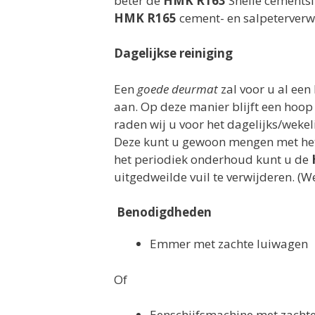
beter de
HMK R163
Snelle cementslu
HMK R165
cement- en salpeterverw
Dagelijkse reiniging
Een
goede deurmat
zal voor u al een
aan. Op deze manier blijft een hoop
raden wij u voor het dagelijks/weke
Deze kunt u gewoon mengen met het 
het periodiek onderhoud kunt u de
uitgedweilde vuil te verwijderen. (W
Benodigdheden
Emmer met zachte luiwagen
Of
Eenschijfsmachine met zacht