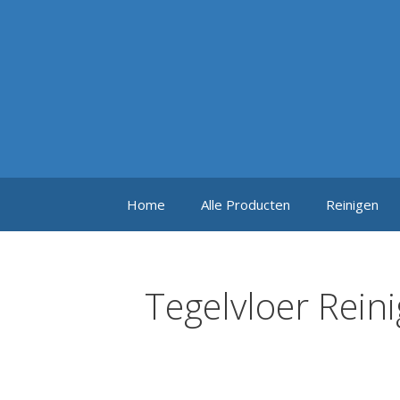
Ga
naar
de
inhoud
Home
Alle Producten
Reinigen
Tegelvloer Rein