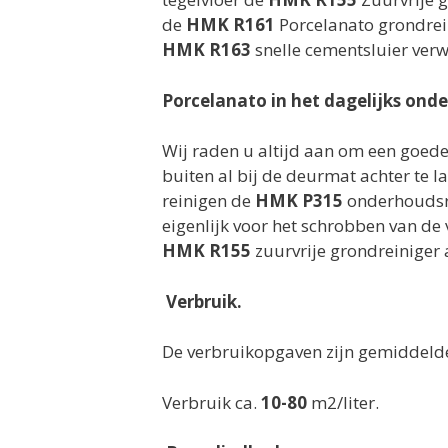
de
HMK R161
Porcelanato grondrei
HMK R163
snelle cementsluier verw
Porcelanato in het dagelijks ond
Wij raden u altijd aan om een goede
buiten al bij de deurmat achter te l
reinigen de
HMK P315
onderhoudsre
eigenlijk voor het schrobben van de
HMK R155
zuurvrije grondreiniger 
Verbruik.
De verbruikopgaven zijn gemiddelden
Verbruik ca.
10-80
m2/liter.