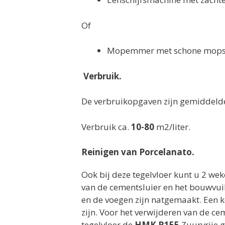
Of
Mopemmer met schone mops/
Verbruik.
De verbruikopgaven zijn gemiddelden
Verbruik ca.
10-80
m2/liter.
Reinigen van Porcelanato.
Ook bij deze tegelvloer kunt u 2 we
van de cementsluier en het bouwvuil
en de voegen zijn natgemaakt. Een 
zijn. Voor het verwijderen van de c
tegelvloer de
HMK R155
Zuurvrije g