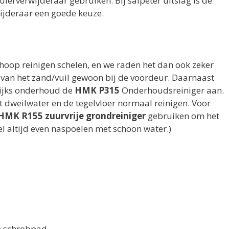
ierverwijderaar gebruiken. Bij salpeter uitslag is de
ijderaar een goede keuze.
 hoop reinigen schelen, en we raden het dan ook zeker
 van het zand/vuil gewoon bij de voordeur. Daarnaast
lijks onderhoud de
HMK P315
Onderhoudsreiniger aan.
dweilwater en de tegelvloer normaal reinigen. Voor
HMK R155 zuurvrije grondreiniger
gebruiken om het
el altijd even naspoelen met schoon water.)
e schrobpad