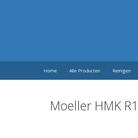
Ga
naar
de
inhoud
Home
Alle Producten
Reinigen
Moeller HMK R