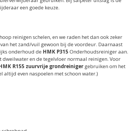
ierverwijderaar gebruiken. Bij salpeter uitslag is de
ijderaar een goede keuze.
 hoop reinigen schelen, en we raden het dan ook zeker
 van het zand/vuil gewoon bij de voordeur. Daarnaast
lijks onderhoud de
HMK P315
Onderhoudsreiniger aan.
dweilwater en de tegelvloer normaal reinigen. Voor
HMK R155 zuurvrije grondreiniger
gebruiken om het
el altijd even naspoelen met schoon water.)
e schrobpad