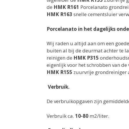
de
HMK R161
Porcelanato grondrei
HMK R163
snelle cementsluier verw
Porcelanato in het dagelijks ond
Wij raden u altijd aan om een goede
buiten al bij de deurmat achter te l
reinigen de
HMK P315
onderhoudsre
eigenlijk voor het schrobben van de
HMK R155
zuurvrije grondreiniger 
Verbruik.
De verbruikopgaven zijn gemiddelden
Verbruik ca.
10-80
m2/liter.