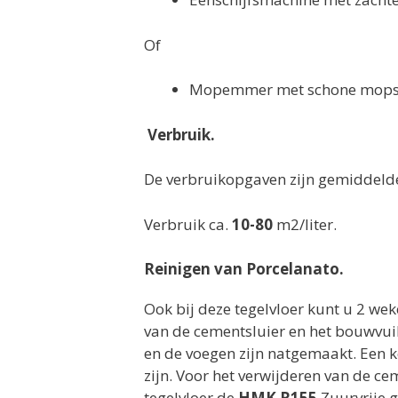
Of
Mopemmer met schone mops/
Verbruik.
De verbruikopgaven zijn gemiddelden
Verbruik ca.
10-80
m2/liter.
Reinigen van Porcelanato.
Ook bij deze tegelvloer kunt u 2 we
van de cementsluier en het bouwvuil
en de voegen zijn natgemaakt. Een 
zijn. Voor het verwijderen van de c
tegelvloer de
HMK R155
Zuurvrije g