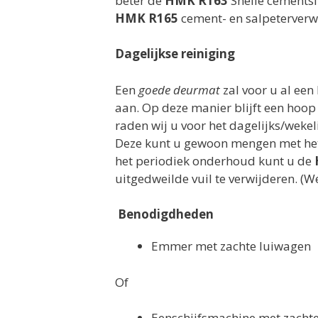
beter de
HMK R163
Snelle cementslu
HMK R165
cement- en salpeterverw
Dagelijkse reiniging
Een
goede deurmat
zal voor u al een
aan. Op deze manier blijft een hoop
raden wij u voor het dagelijks/weke
Deze kunt u gewoon mengen met het 
het periodiek onderhoud kunt u de
uitgedweilde vuil te verwijderen. (W
Benodigdheden
Emmer met zachte luiwagen
Of
Eenschijfsmachine met zacht