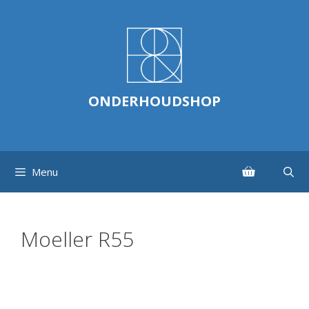
Ga
naar
de
inhoud
ONDERHOUDSHOP
Menu
Moeller R55