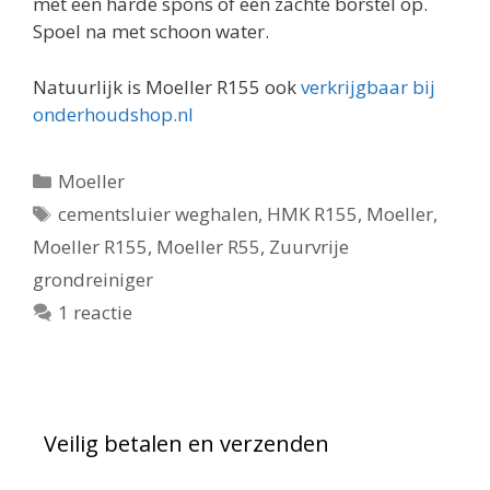
met een harde spons of een zachte borstel op.
Spoel na met schoon water.
Natuurlijk is Moeller R155 ook
verkrijgbaar bij
onderhoudshop.nl
Categorieën
Moeller
Tags
cementsluier weghalen
,
HMK R155
,
Moeller
,
Moeller R155
,
Moeller R55
,
Zuurvrije
grondreiniger
1 reactie
Veilig betalen en verzenden