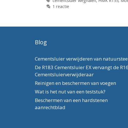
Tags
cementsluier weghalen
,
HMK R155
,
Moe
1 reactie
Blog
Cementsluier verwijderen van natuurste
De R183 Cementsluier EX vervangt de R1
Cementsluierverwijderaar
Reinigen en beschermen van voegen
Wat is het nut van een teststuk?
Beschermen van een hardstenen
aanrechtblad