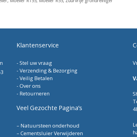
ller
,
Moeller R155
,
Moeller R55
,
Zuurvrije grondreiniger
Klantenservice
C
en
-
Stel uw vraag
V
-
Verzending & Bezorging
63
-
Veilig Betalen
V
-
Over ons
-
Retourneren
S
T
Veel Gezochte Pagina’s
4
L
–
Natuursteen onderhoud
h
–
Cementsluier Verwijderen