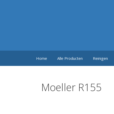
Ga
naar
de
inhoud
Home
Alle Producten
Reinigen
Moeller R155