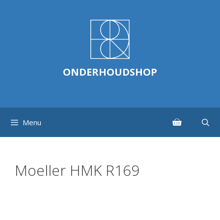
Ga
naar
de
inhoud
ONDERHOUDSHOP
Menu
Moeller HMK R169