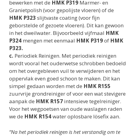
bewerken met de
HMK P319
Marmer- en
Granietpolish (voor gepolijste vloeren) of de
HMK P323
slijtvaste coating (voor fijn
geborstelde of gezoete vloeren). Dit kan gewoon
in het dweilwater. Bijvoorbeeld vijfmaal
HMK
P324
mengen met eenmaal
HMK P319
of
HMK
P323.
c.
Periodiek Reinigen. Met periodiek reinigen
wordt vooral het ouderwetse schrobben bedoeld
om het overgebleven vuil te verwijderen en het
oppervlak even goed schoon te maken. Dit kan
simpel gedaan worden met de
HMK R155
zuurvrije grondreiniger of voor een wat stevigere
aanpak de
HMK R157
intensieve tegelreiniger.
Voor het wegpoetsen van oude waslagen raden
we de
HMK R154
water oplosbare lösefix aan.
“Na het periodiek reinigen is het verstandig om te