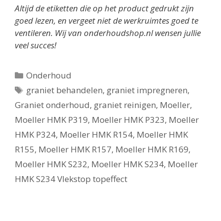
Altijd de etiketten die op het product gedrukt zijn
goed lezen, en vergeet niet de werkruimtes goed te
ventileren. Wij van onderhoudshop.nl wensen jullie
veel succes!
Categorieën
Onderhoud
Tags
graniet behandelen
,
graniet impregneren
,
Graniet onderhoud
,
graniet reinigen
,
Moeller
,
Moeller HMK P319
,
Moeller HMK P323
,
Moeller
HMK P324
,
Moeller HMK R154
,
Moeller HMK
R155
,
Moeller HMK R157
,
Moeller HMK R169
,
Moeller HMK S232
,
Moeller HMK S234
,
Moeller
HMK S234 Vlekstop topeffect