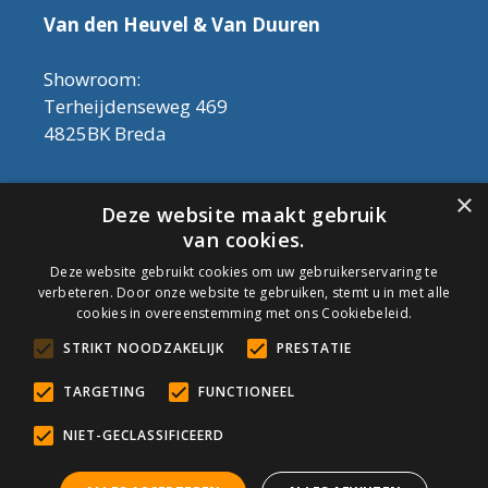
Van den Heuvel & Van Duuren
Showroom:
Terheijdenseweg 469
4825BK Breda
Let op! Onderhoudsproducten zijn nu af te
×
Deze website maakt gebruik
halen in de showroom. Er kan alleen met
van cookies.
contant geld betaald worden, dus geen pin.
Deze website gebruikt cookies om uw gebruikerservaring te
verbeteren. Door onze website te gebruiken, stemt u in met alle
Tel: 076-3030554
cookies in overeenstemming met ons Cookiebeleid.
Email: info@onderhoudshop.nl
STRIKT NOODZAKELIJK
PRESTATIE
KVK: 59667419
Algemene Voorwaarden
TARGETING
FUNCTIONEEL
Copyright © 2019 Onderhoud Shop
NIET-GECLASSIFICEERD